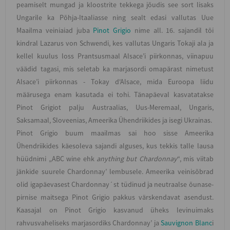
peamiselt mungad ja kloostrite tekkega jõudis see sort lisaks
Ungarile ka Põhja-Itaaliasse ning sealt edasi vallutas Uue
Maailma veiniaiad juba
Pinot Grigio
nime all. 16. sajandil tõi
kindral Lazarus von Schwendi, kes vallutas Ungaris Tokaji ala ja
kellel kuulus loss Prantsusmaal Alsace’i piirkonnas, viinapuu
väädid tagasi, mis seletab ka marjasordi omapärast nimetust
Alsace’i piirkonnas - Tokay d'Alsace, mida Euroopa liidu
määrusega enam kasutada ei tohi. Tänapäeval kasvatatakse
Pinot Grigiot palju Austraalias, Uus-Meremaal, Ungaris,
Saksamaal, Sloveenias, Ameerika Ühendriikides ja isegi Ukrainas.
Pinot Grigio buum maailmas sai hoo sisse Ameerika
Ühendriikides käesoleva sajandi alguses, kus tekkis talle lausa
hüüdnimi „ABC wine ehk
anything but Chardonnay
“, mis viitab
jänkide suurele Chardonnay’ lembusele. Ameerika veinisõbrad
olid igapäevasest Chardonnay´st tüdinud ja neutraalse õunase-
pirnise maitsega Pinot Grigio pakkus värskendavat asendust.
Kaasajal on Pinot Grigio kasvanud üheks levinuimaks
rahvusvaheliseks marjasordiks Chardonnay’ ja
Sauvignon Blanc
i