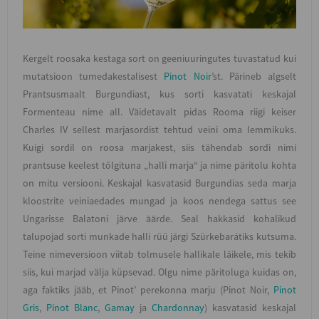
Kergelt roosaka kestaga sort on geeniuuringutes tuvastatud kui
mutatsioon tumedakestalisest
Pinot Noir
’st. Pärineb algselt
Prantsusmaalt Burgundiast, kus sorti kasvatati keskajal
Formenteau nime all. Väidetavalt pidas Rooma riigi keiser
Charles IV sellest marjasordist tehtud veini oma lemmikuks.
Kuigi sordil on roosa marjakest, siis tähendab sordi nimi
prantsuse keelest tõlgituna „halli marja“ ja nime päritolu kohta
on mitu versiooni. Keskajal kasvatasid Burgundias seda marja
kloostrite veiniaedades mungad ja koos nendega sattus see
Ungarisse Balatoni järve äärde. Seal hakkasid kohalikud
talupojad sorti munkade halli rüü järgi Szürkebarátiks kutsuma.
Teine nimeversioon viitab tolmusele hallikale läikele, mis tekib
siis, kui marjad välja küpsevad. Olgu nime päritoluga kuidas on,
aga faktiks jääb, et Pinot’ perekonna marju (Pinot Noir,
Pinot
Gris
,
Pinot Blanc
,
Gamay
ja
Chardonnay
) kasvatasid keskajal