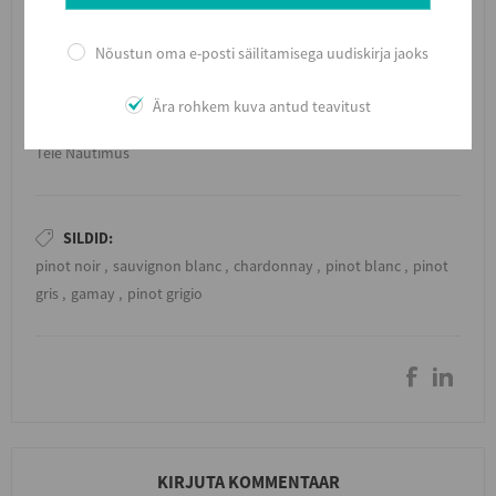
Meremaa lõunasaare Marlborough ja Prantsusmaa Alsace
piirkonna veinid sobivad täidlasema ja struktuursema
Nõustun oma e-posti säilitamisega uudiskirja jaoks
iseloomuga valge veini austajale.
Ära rohkem kuva antud teavitust
Tervitades,
Teie Nautimus
SILDID:
pinot noir
,
sauvignon blanc
,
chardonnay
,
pinot blanc
,
pinot
gris
,
gamay
,
pinot grigio
KIRJUTA KOMMENTAAR