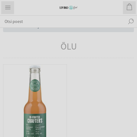
Kodu
Lahja
Õlu
ÕLU