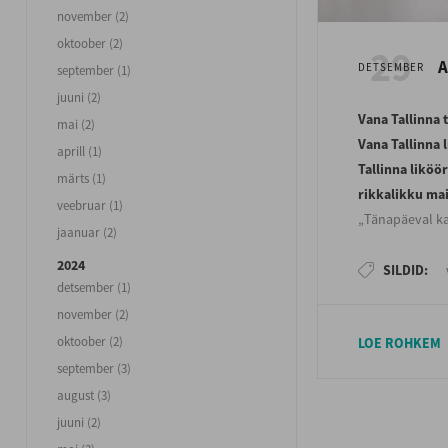
november (2)
oktoober (2)
29
A
DETSEMBER
september (1)
juuni (2)
Vana Tallinna 
mai (2)
Vana Tallinna 
aprill (1)
Tallinna liköö
märts (1)
rikkalikku ma
veebruar (1)
„Tänapäeval ka
jaanuar (2)
suhkrusisaldus
2024
on maitses tun
SILDID:
detsember (1)
maitse on ikka 
november (2)
maitseprofiil
oktoober (2)
LOE ROHKEM
alkoholi on joo
september (3)
maitses paremin
kihilisus pääse
august (3)
Kaur
.
juuni (2)
Tootepere värs