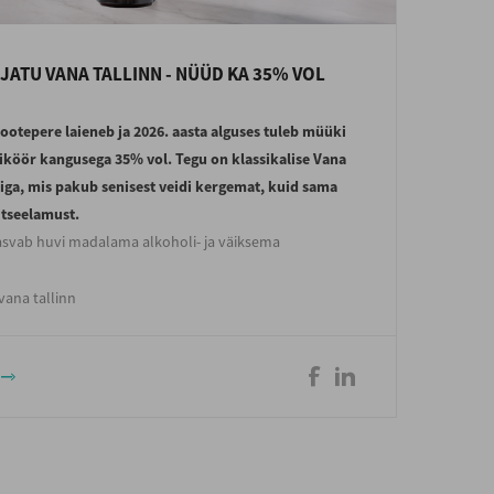
JATU VANA TALLINN - NÜÜD KA 35% VOL
tootepere laieneb ja 2026. aasta alguses tuleb müüki
liköör kangusega 35% vol. Tegu on klassikalise Vana
riga, mis pakub senisest veidi kergemat, kuid sama
itseelamust.
svab huvi madalama alkoholi- ja väiksema
ega toodete vastu. 35-kraadise Vana Tallinna puhul
da õige pisut vähem teravust ja magusust. Likööri
vana tallinn
see sama – klassikaline Vana Tallinn, kuid
 on pisut pehmem, ümaram ja kompaktsem. Kuna
gis vähem, siis tõusevad soojad vürtsid ja tsitrus
i esile. Samuti on järelmaitse pikem, sest vürtside
b rohkem esile,“ ütles Liviko joogiarhitekt
Hanna
keimat liiget iseloomustavad kõik Vana Tallinnale