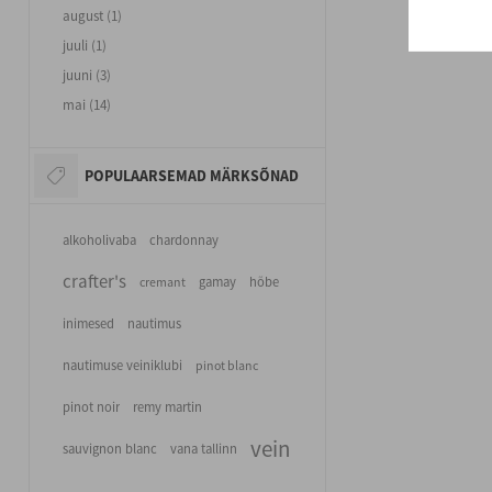
august (1)
Joogi valmimise
juuli (1)
töömahukas pro
juuni (3)
mai (14)
POPULAARSEMAD MÄRKSÕNAD
alkoholivaba
chardonnay
crafter's
cremant
gamay
hõbe
inimesed
nautimus
nautimuse veiniklubi
pinot blanc
pinot noir
remy martin
vein
sauvignon blanc
vana tallinn