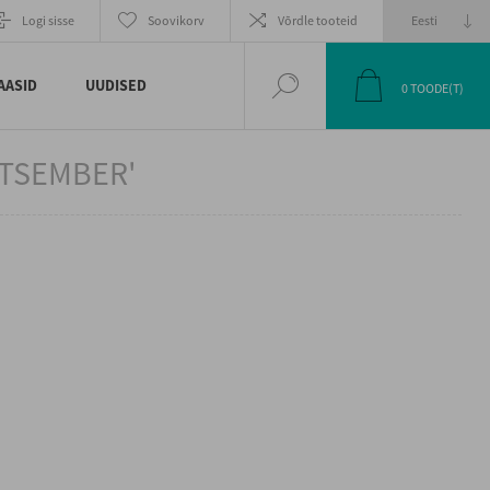
Logi sisse
Soovikorv
Võrdle tooteid
AASID
UUDISED
0
TOODE(T)
ETSEMBER'