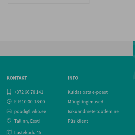
KONTAKT
INFO
+372 66 78 141
Kuidas osta e-poest
E-R 10:00-18:00
Müügitingimused
pood@liviko.ee
Isikuandmete töötlemine
Tallinn, Eesti
Püsiklient
Lastekodu 45