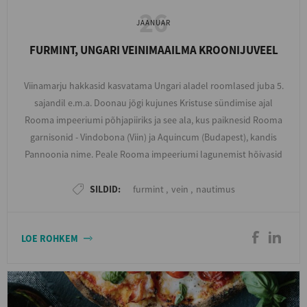
26
JAANUAR
FURMINT, UNGARI VEINIMAAILMA KROONIJUVEEL
Viinamarju hakkasid kasvatama Ungari aladel roomlased juba 5.
sajandil e.m.a. Doonau jõgi kujunes Kristuse sündimise ajal
Rooma impeeriumi põhjapiiriks ja see ala, kus paiknesid Rooma
garnisonid - Vindobona (Viin) ja Aquincum (Budapest), kandis
Pannoonia nime. Peale Rooma impeeriumi lagunemist hõivasid
ala hunnid, kellega jõudis Euroopasse Gouais Blanc (Weißer
Heunisch) mari, mis on mänginud rolli paljude tänapäeval
SILDID:
furmint
,
vein
,
nautimus
tuntud marjasortide väljakujunemisel – Chardonnay, Riesling,
Gamay, Furmint jne. Gouais Blancist tehakse tänapäeval
LOE ROHKEM
sordipõhiselt veini veel vaid Šveitsis.
5.sajandil peale hunnide kadumist liikusid ja elasid Ungari aladel
mitmed erinevad rahvad: keldi ja germaani hõimud, idagoodid,
avaarid, langobardid, frangid ja slaavlased, kuni piirkonda