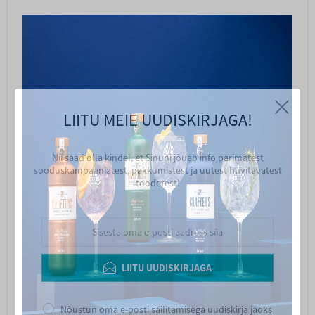
LIITU MEIE UUDISKIRJAGA!
Nii saad olla kindel, et Sinuni jõuab info parimatest
sooduskampaaniatest, pakkumistest ja uutest huvitavatest
toodetest!
LIITU UUDISKIRJAGA
Nõustun oma e-posti säilitamisega uudiskirja jaoks