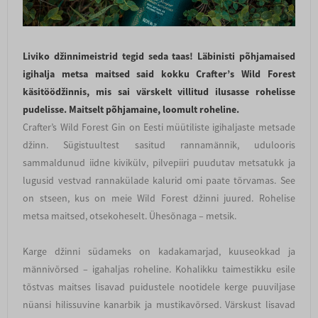
Liviko džinnimeistrid tegid seda taas! Läbinisti põhjamaised
igihalja metsa maitsed said kokku Crafter’s Wild Forest
käsitöödžinnis, mis sai värskelt villitud ilusasse rohelisse
pudelisse. Maitselt põhjamaine, loomult roheline.
Crafter’s Wild Forest Gin on Eesti müütiliste igihaljaste metsade
džinn. Sügistuultest sasitud rannamännik, udulooris
sammaldunud iidne kivikülv, pilvepiiri puudutav metsatukk ja
lugusid vestvad rannakülade kalurid omi paate tõrvamas. See
on stseen, kus on meie Wild Forest džinni juured. Rohelise
metsa maitsed, otsekoheselt. Ühesõnaga – metsik.
Karge džinni südameks on kadakamarjad, kuuseokkad ja
männivõrsed – igahaljas roheline. Kohalikku taimestikku esile
tõstvas maitses lisavad puidustele nootidele kerge puuviljase
nüansi hilissuvine kanarbik ja mustikavõrsed. Värskust lisavad