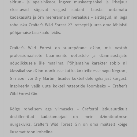
sidruni- ja apelsinikoor. Ingver, muskaatpähkel ja iirisejuur
rikastavad sügavat vaigust südant. Taustal ootamatu
kadakasuits ja õrn mereranna mineraalsus – aistingud, millega
roheusku Crafter’s Wild Forest 27. retsepti juures oma läbinisti
põhjamaise tasakaalu leidis.
Crafter’s Wild Forest on suurepärane džinn, mis vastab
professionaalsete baarmenite ootustele ja džinniaustajate
nõudlikkusele üle maailma. Põhjamaine karakter sobib nii
klassikalisse džinntoonikusse kui ka kokteilidesse nagu Negroni,
Gin Sour või Dry Martini, lisades kokteilidele igihaljast kargust.
Inspireeriv valik uute kokteiliretseptide loomiseks – Crafter’s
Wild Forest Gin.
Kõige rohelisem aga viimaseks – Crafter’si jätkusuutikult
destilleeritud kadakamarjad on meie džinnitootmise
nurgakiviks. Crafter’s Wild Forest Gin on oma maitselt kõige
ilusamat tooni roheline.