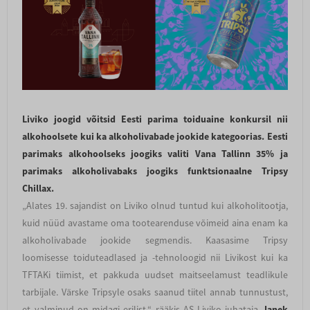
Liviko joogid võitsid Eesti parima toiduaine konkursil nii
alkohoolsete kui ka alkoholivabade jookide kategoorias. Eesti
parimaks alkohoolseks joogiks valiti Vana Tallinn 35% ja
parimaks alkoholivabaks joogiks funktsionaalne Tripsy
Chillax.
„Alates 19. sajandist on Liviko olnud tuntud kui alkoholitootja,
kuid nüüd avastame oma tootearenduse võimeid aina enam ka
alkoholivabade jookide segmendis. Kaasasime Tripsy
loomisesse toiduteadlased ja -tehnoloogid nii Livikost kui ka
TFTAKi tiimist, et pakkuda uudset maitseelamust teadlikule
tarbijale. Värske Tripsyle osaks saanud tiitel annab tunnustust,
et valminud on midagi erilist,“ rääkis AS Liviko juhataja
Janek