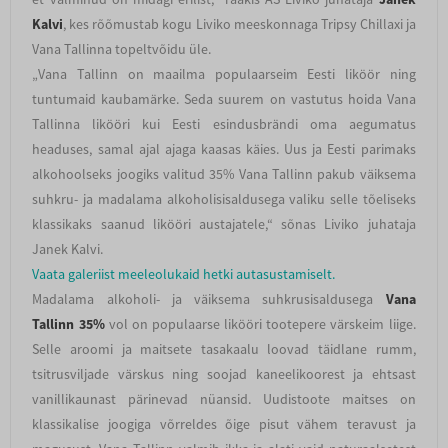
Kalvi
, kes rõõmustab kogu Liviko meeskonnaga Tripsy Chillaxi ja
Vana Tallinna topeltvõidu üle.
„Vana Tallinn on maailma populaarseim Eesti liköör ning
tuntumaid kaubamärke. Seda suurem on vastutus hoida Vana
Tallinna likööri kui Eesti esindusbrändi oma aegumatus
headuses, samal ajal ajaga kaasas käies. Uus ja Eesti parimaks
alkohoolseks joogiks valitud 35% Vana Tallinn pakub väiksema
suhkru- ja madalama alkoholisisaldusega valiku selle tõeliseks
klassikaks saanud likööri austajatele,“ sõnas Liviko juhataja
Janek Kalvi.
Vaata galeriist meeleolukaid hetki autasustamiselt.
Madalama alkoholi- ja väiksema suhkrusisaldusega
Vana
Tallinn
35%
vol on populaarse likööri tootepere värskeim liige.
Selle aroomi ja maitsete tasakaalu loovad täidlane rumm,
tsitrusviljade värskus ning soojad kaneelikoorest ja ehtsast
vanillikaunast pärinevad nüansid. Uudistoote maitses on
klassikalise joogiga võrreldes õige pisut vähem teravust ja