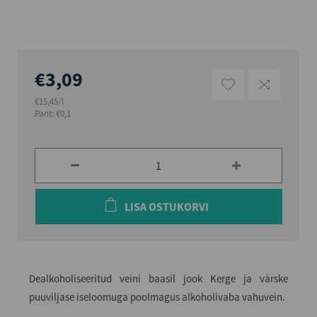
€3,09
€15,45/l
Pant: €0,1
LISA OSTUKORVI
Dealkoholiseeritud veini baasil jook Kerge ja värske
puuviljase iseloomuga poolmagus alkoholivaba vahuvein.