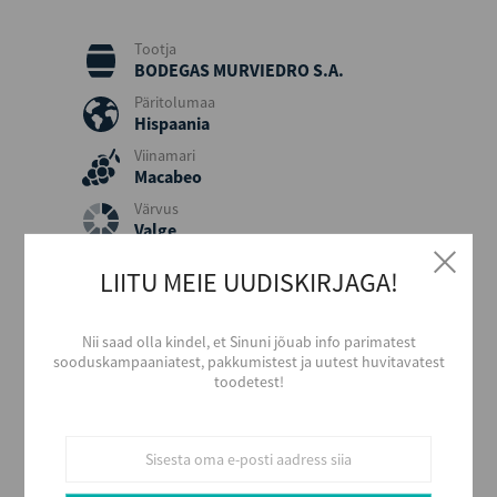
Tootja
BODEGAS MURVIEDRO S.A.
Päritolumaa
Hispaania
Viinamari
Macabeo
Värvus
Valge
Maitse
LIITU MEIE UUDISKIRJAGA!
Poolmagus
Maht (L)
0,2
Nii saad olla kindel, et Sinuni jõuab info parimatest
sooduskampaaniatest, pakkumistest ja uutest huvitavatest
Kogus kastis
toodetest!
12
EAN
8410388018443
Serveerimine