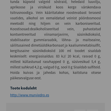
tunda küpseid valgeid sõstraid, heledaid luuvilju,
aprikoose ja virsikuid koos kerge värskendava
tsitrusnoodiga. Vein kääritatakse roostevabast terasest
vaatides, alkohol on eemaldatud veinist pöördosmoosi
meetodil ning hiljem on vein karboniseeritud.
Koostisosad:dealkoholiseeritud vein, puhastatud
kontsentreeritud viinamarjavirre, süsinikdioksiid,
stabilisaator gummiaraabik, lõhna- ja maitseaine,
säilitusained dimetüüldikarbonaat ja kaaliummetabisulfit,
kergitusaine süsinikdioksiid 100 ml toodet sisaldab
keskmiselt: energiasisaldus: 83 kJ/ 20 kcal, rasvad 0 g,
millest küllastunud rasvhapped 0 g, süsivesikud 5,4 g,
millest suhkrud 4,2 g, valgud 0 g, sool 0 g Sisaldab sulfiteid.
Hoida kuivas ja jahedas kohas, kaitstuna otsese
päikesevalguse eest.
Toote koduleht
http://www.murviedro.es