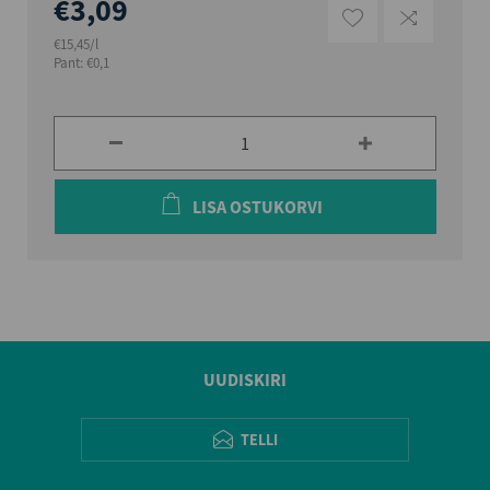
€3,09
€15,45/l
Pant: €0,1
LISA OSTUKORVI
UUDISKIRI
TELLI