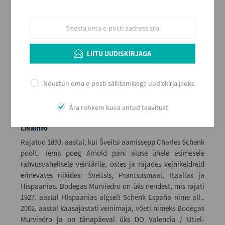
Kogus kastis
6
EAN
8410388016197
Serveerimine
LIITU UUDISKIRJAGA
Jahutatult 6 - 8 ºC väiksemast, sihvaka kujuga bordeaux´
tüüpi veiniklaasist või serveerida jääga jalata tumbler
tüüpi joogiklaasis
Nõustun oma e-posti säilitamisega uudiskirja jaoks
Ära rohkem kuva antud teavitust
Lisainfo
Rajatud 1893. aastal, kui Šveitsi aamissepp Charles Schenk
poolt. Tema poeg Arnold pani aluse ühele esimesele
rahvusvahelisele veiniärile, ostes ja rajades veinikeldreid
erinevates riikides: Šveitsis, Prantsusmaal, Itaalias ja
Hispaanias. Bodegas Murviedro on üks nendest, mis rajati
1927. aastal Hispaanias algselt Schenk España nime all..
2002. aastal kaasajastati veinimaja, võeti nimeks Bodegas
Murviedro ja on tänapäeval üks DO Valencia / Utiel-