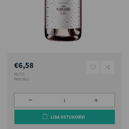
€6,58
€8,77/l
Pant: €0,1
LISA OSTUKORVI