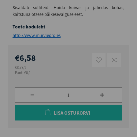
Sisaldab sulfiteid. Hoida kuivas ja jahedas kohas,
kaitstuna otsese päikesevalguse eest.
Toote koduleht
http://www.murviedro.es
€6,58
€8,77/l
Pant: €0,1
LISA OSTUKORVI