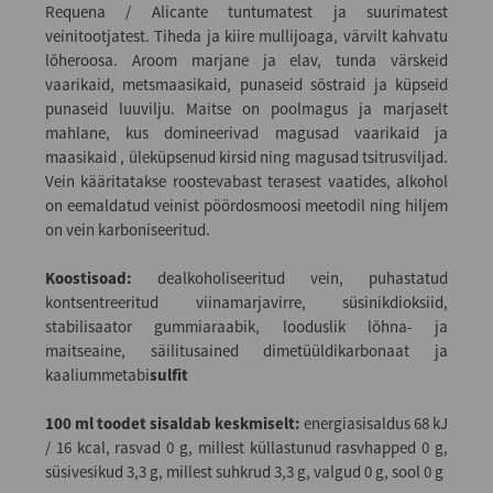
Requena / Alicante tuntumatest ja suurimatest
veinitootjatest. Tiheda ja kiire mullijoaga, värvilt kahvatu
lõheroosa. Aroom marjane ja elav, tunda värskeid
vaarikaid, metsmaasikaid, punaseid sõstraid ja küpseid
punaseid luuvilju. Maitse on poolmagus ja marjaselt
mahlane, kus domineerivad magusad vaarikaid ja
maasikaid , üleküpsenud kirsid ning magusad tsitrusviljad.
Vein kääritatakse roostevabast terasest vaatides, alkohol
on eemaldatud veinist pöördosmoosi meetodil ning hiljem
on vein karboniseeritud.
Koostisoad:
dealkoholiseeritud vein, puhastatud
kontsentreeritud viinamarjavirre, süsinikdioksiid,
stabilisaator gummiaraabik, looduslik lõhna- ja
maitseaine, säilitusained dimetüüldikarbonaat ja
kaaliummetabi
sulfit
100 ml toodet sisaldab keskmiselt:
energiasisaldus 68 kJ
/ 16 kcal, rasvad 0 g, millest küllastunud rasvhapped 0 g,
süsivesikud 3,3 g, millest suhkrud 3,3 g, valgud 0 g, sool 0 g