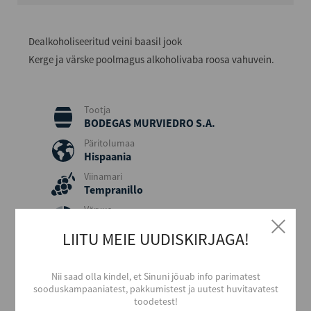
Dealkoholiseeritud veini baasil jook
Kerge ja värske poolmagus alkoholivaba roosa vahuvein.
Tootja
BODEGAS MURVIEDRO S.A.
Päritolumaa
Hispaania
Viinamari
Tempranillo
Värvus
Roosa
LIITU MEIE UUDISKIRJAGA!
Maitse
Poolmagus
Nii saad olla kindel, et Sinuni jõuab info parimatest
Maht (L)
sooduskampaaniatest, pakkumistest ja uutest huvitavatest
0,75
toodetest!