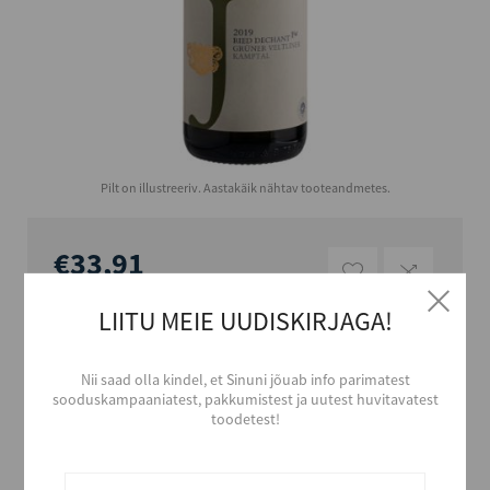
Pilt on illustreeriv. Aastakäik nähtav tooteandmetes.
€33,91
€45,21/l
LIITU MEIE UUDISKIRJAGA!
Nii saad olla kindel, et Sinuni jõuab info parimatest
sooduskampaaniatest, pakkumistest ja uutest huvitavatest
toodetest!
LISA OSTUKORVI