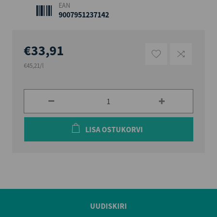
EAN
9007951237142
€33,91
€45,21/l
LISA OSTUKORVI
UUDISKIRI