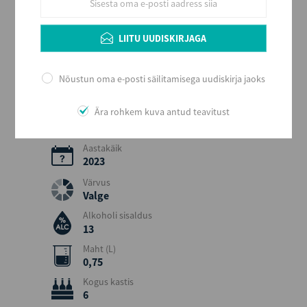
Alkoholi liik
Kaitstud päritolunimetusega vein
LIITU UUDISKIRJAGA
Tootja
WEINGUT JURTSCHITSCH KG
Nõustun oma e-posti säilitamisega uudiskirja jaoks
Piirkond
Kamptal
Ära rohkem kuva antud teavitust
Päritolumaa
Austria
Aastakäik
2023
Värvus
Valge
Alkoholi sisaldus
13
Maht (L)
0,75
Kogus kastis
6