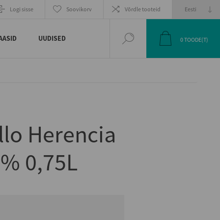
EELMINE
JÄRGMINE
Logi sisse
Soovikorv
Võrdle tooteid
TOODE
TOODE
AASID
UUDISED
0
TOODE(T)
lo Herencia
5% 0,75L