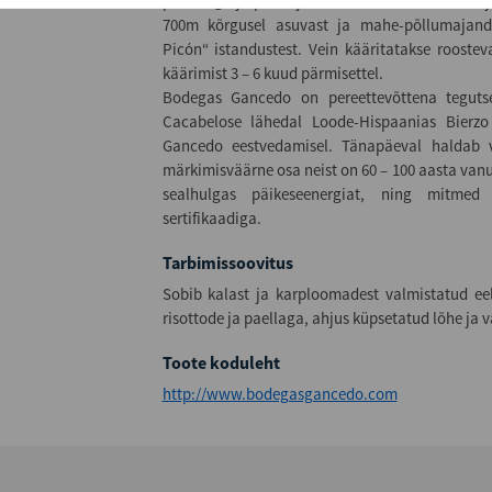
pikkusega ja puuviljaselt tsitruseline. Viinamar
700m kõrgusel asuvast ja mahe-põllumajand
Picón“ istandustest. Vein kääritatakse roostev
käärimist 3 – 6 kuud pärmisettel.
Bodegas Gancedo on pereettevõttena teguts
Cacabelose lähedal Loode-Hispaanias Bierzo
Gancedo eestvedamisel. Tänapäeval haldab ve
märkimisväärne osa neist on 60 – 100 aasta van
sealhulgas päikeseenergiat, ning mitmed
sertifikaadiga.
Tarbimissoovitus
Sobib kalast ja karploomadest valmistatud ee
risottode ja paellaga, ahjus küpsetatud lõhe ja 
Toote koduleht
http://www.bodegasgancedo.com