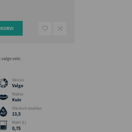
UKORVI
 valge vein.
Värvus
Valge
Maitse
Kuiv
Alkoholi sisaldus
13,5
Maht (L)
0,75