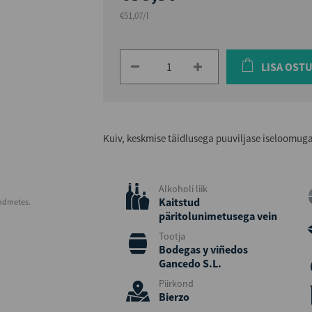
€51,07/l
LISA OST
Kuiv, keskmise täidlusega puuviljase iseloomuga
Alkoholi liik
Kaitstud
andmetes.
päritolunimetusega vein
Tootja
Bodegas y viñedos
Gancedo S.L.
Piirkond
Bierzo