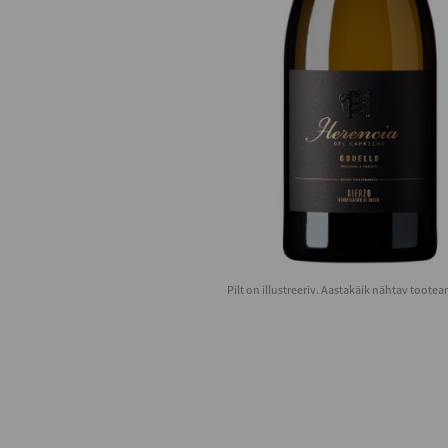
Pilt on illustreeriv. Aastakäik nähtav toote