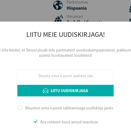
Päritolumaa
Hispaania
Viinamari
Godello / Gouveio
Portugalis
LIITU MEIE UUDISKIRJAGA!
Aastakäik
2022
Serveerimine
d olla kindel, et Sinuni jõuab info parimatest sooduskampaaniatest, pakkumi
uutest huvitavatest toodetest!
Jahutatuna, 7 – 9 Co, Bordeaux tüüpi väiksem
arengupotentsiaal veinikeldris 1 – 3 aastat, arv
Lisainfo
LIITU UUDISKIRJAGA
Värvilt madala intensiivsusega, roheka helgi
intensiivsem, veidi tolmune ja floraalselt puu
Nõustun oma e-posti säilitamisega uudiskirja jaoks
küpseid kollaseid õunu, valgeid sõstraid, heledai
Maitse on kuiv, keskmise täidlusega ja puuvilja
Ära rohkem kuva antud teavitust
ja küpseid heledaid luuvilju, aprikoose koos er