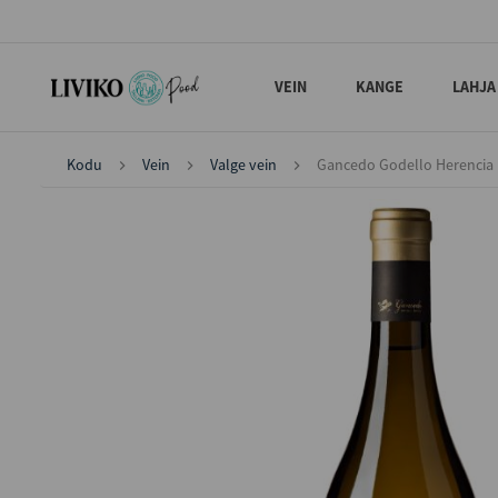
VEIN
KANGE
LAHJA
Kodu
Vein
Valge vein
Gancedo Godello Herencia D