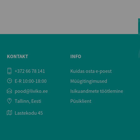
KONTAKT
INFO
+372 66 78 141
Kuidas osta e-poest
E-R 10:00-18:00
Müügitingimused
pood@liviko.ee
Isikuandmete töötlemine
Tallinn, Eesti
Püsiklient
Lastekodu 45