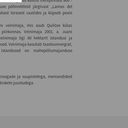
jad on korjatud käsitsi merepinnast 600 -
use põhimõtteid järgivast „Lamas del
abast terasest vaatides ja küpseb peale
ev veinimaja, mis asub Quilóse külas
 piirkonnas. Veinimaja 2001. a. Juani
inimaja ligi 80 hektarit istandusi ja
used. Veinimaja kasutab taastuvenergiat,
 istandused on mahepõllumajanduse
lroogade ja suupistetega, mereandidest
värskete juustudega.