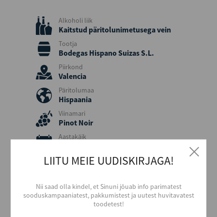
Alkoholi liik
Kaitstud päritolunimetusega vein
Tootja
Bodegas Hispano Suizas S.L.
Piirkond
Valencia
Päritolumaa
Hispaania
Viinamari
Pinot Noir
Aastakäik
2023
LIITU MEIE UUDISKIRJAGA!
Värvus
Roosa
Maitse
Nii saad olla kindel, et Sinuni jõuab info parimatest
Magus
sooduskampaaniatest, pakkumistest ja uutest huvitavatest
toodetest!
Alkoholi sisaldus
12