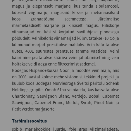
magus ja elegantselt marjane, kus tunda sibulamoosi,
küpseid viigimarju, magusaid kirsse ja metsmaasikaid
koos granaatõuna seemnetega. Järelmaitse
marmelaadiselt marjane ja kirsiselt magus. Hiliskorje
viinamarjad on käsitsi korjatud savilubjase pinnasega
põldudelt. Veinikeldris viinamarjad külmutatakse -10 Co ja
külmunud marjad pressitakse mahlaks. Vein kääritatakse
uutes, 400L suurustes prantsuse tamme vaatides. Veini
käärimine peatatakse kääriva veini jahutamisel ning vein
hoitakse veidi aega enne filtreerimist sademel.
Bodegas Hispano+Suizas Noor ja moodne veinimaja, mis
on 2006. aastal kolme mehe visioonist tekkinud projekt ja
kuulub koos Bodegas Murviedroga Šveitsi päritolu Schenk
Holdings grupile. Omab 61ha veiniaedu, kus kasvatatakse
Chardonnay, Sauvignon Blanc, Verdejo, Bobal, Cabernet
Sauvignon, Cabernet Franc, Merlot, Syrah, Pinot Noir ja
Petit Verdot marjasorte.
Tarbimissoovitus
sobib marjakookide juurde, foie gras viigimarjadega,