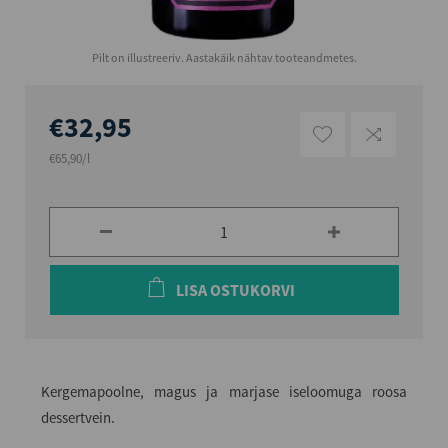
Pilt on illustreeriv. Aastakäik nähtav tooteandmetes.
€32,95
€65,90/l
LISA OSTUKORVI
Kergemapoolne, magus ja marjase iseloomuga roosa
dessertvein.