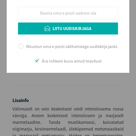
Maht (L)
0,5
Kogus kastis
LIITU UUDISKIRJAGA
12
EAN
8437008397092
Nõustun oma e-posti säilitamisega uudiskirja jaoks
Serveerimine
Jahutatuna, 8 - 10 Co väiksemast Bordeaux tüüpi sihvaka
Ära rohkem kuva antud teavitust
kujuga veiniklaasist. Arengupotentsiaal veinikeldris 6 – 9
aastat, arvestades marjade korjeaastat.
Lisainfo
Välimuselt on vein keskmisest veidi intensiivsema roosa
värviga. Aroom keskmisest intensiivsem ja marjaselt
marmelaadine. Tunda mustikamoosi, kuivatatud
viigimarju, kirsimarmelaadi, üleküpsenud metsmaasikaid
ja magusaid metsamarju. Maitse on kergemapoolne,