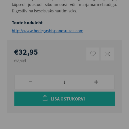
küpsed juustud sibulamoosi või marjamarmelaadiga.
Digestiivina iseseisvaks nautimiseks.
Toote koduleht
http://www.bodegashispanosuizas.com
€32,95
€65,90/l
LISA OSTUKORVI