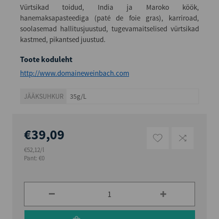
Vürtsikad toidud, India ja Maroko köök,
hanemaksapasteediga (paté de foie gras), karriroad,
soolasemad hallitusjuustud, tugevamaitselised vürtsikad
kastmed, pikantsed juustud.
Toote koduleht
http://www.domaineweinbach.com
JÄÄKSUHKUR
35g/L
€39,09
€52,12/l
Pant: €0