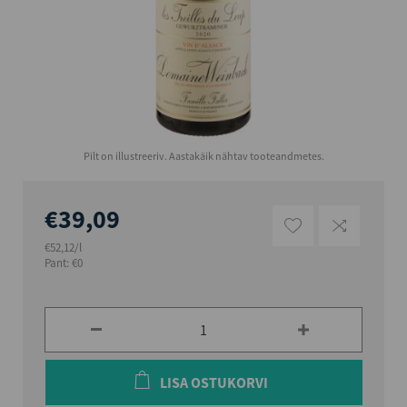
Pilt on illustreeriv. Aastakäik nähtav tooteandmetes.
€39,09
€52,12/l
Pant: €0
LISA OSTUKORVI