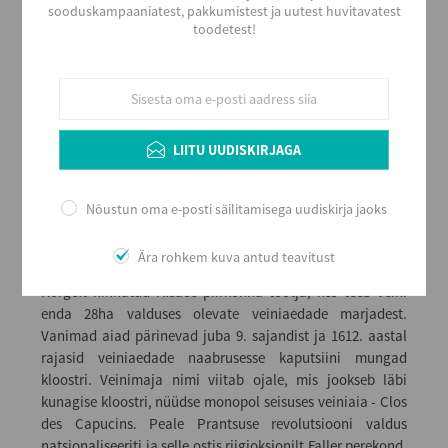
Valge
sooduskampaaniatest, pakkumistest ja uutest huvitavatest
toodetest!
Alkoholi sisaldus
14
Maht (L)
0,75
Kogus kastis
LIITU UUDISKIRJAGA
12
EAN
3434040017051
Nõustun oma e-posti säilitamisega uudiskirja jaoks
Ära rohkem kuva antud teavitust
Lisainfo
Kõrgelt hinnatud Alsace piirkonna tootja, kes teeb veini
enda 28ha valduses olevate veiniaedade marjadest.
Vanimad aiad pärinevad juba 9. sajandist ja 1612. aastal
rajasid veiniaedade naabrusesse kaputsiini mungad
kloostri. Veinimaja nimi viitab ojale, mis jookseb läbi
kunagise kloostri, nüüdse monopol seisuses veiniaia - Clos
des Capucins. Peale Prantsuse revolutsiooni valdus
natsionaliseeriti ja selle ostis riigioksjonilt Faller perekond,