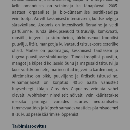
kelle omanduses on veinimaja ka tänapäeval. 2005.
aastast orgaanilise ja bio-dünaamilise sertifikaadiga
veinitootja. Värvilt keskmisest intensiivsem, kuldse helgiga
säravkollane. Aroomis on intensiivselt floraalne ja veidi
parfüümne. Tunda üleküpsenudd tsitrusvilju kumkvaati,
roosiõli, ingverit ja sidrunheina, üleküpsenud troopilisi
puuvilju, litšit, mangot ja kuivatatud tsitruskoore eeterlike
õlisid. Maitse on poolmagus, keskmisest täidlasem ja
tugeva puuviljase struktuuriga. Tunda troopilisi puuvilju,
mangot ja küpseid kollaseid õunu ja magusaid tsitrusvilju
koos vürtsköömnete, marineeritud ingveri ja kardemoniga.
Järelmaitse on pikk, puuviljane ja ürdiselt tsitruseline.
Viinamarjadest on korjatud 40-50 aasta vanustelt
Kayserbergi külaja Clos des Capucins veiniaia vahel
olevalt „Wolfreben“ nimeliselt nõlvalt. Vein kääritatakse
metsiku pärmiga vanades suurtes neutraalsetes
tammevaatides ja küpseb samades vaatides pärmisademel
8 -10 kuud peale käärimise lõppemist.
Tarbimissoovitus