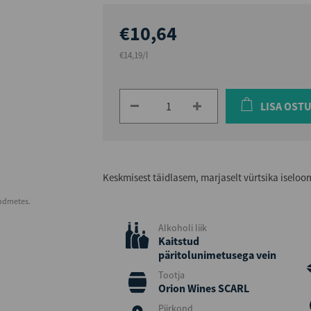
€10,64
€14,19/l
LISA OST
Keskmisest täidlasem, marjaselt vürtsika iselo
andmetes.
Alkoholi liik
Kaitstud
päritolunimetusega vein
Tootja
Orion Wines SCARL
Piirkond