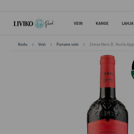
VEIN
KANGE
LAHJA
Kodu
Vein
Punane vein
Zensa Nero D´Avola Appa