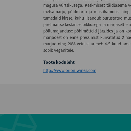
magusa vürtsikusega. Keskmisest täidlasema v
metsamarju, põldmarju ja mustikamoosi ning
tumedaid kirsse, kuhu lisandub purustatud mus
järelmaitse keskmise pikkusega ja marjaselt el
põllumajanduse põhimõtteid järgides ja on korja
marjadest on enne pressimist kuivatatud 2 näd
marjad ning 20% veinist areneb 4-5 kuud amee
sobib veganitele.
Toote koduleht
http://www.orion-wines.com