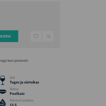
UKORVI
omuga kuiv punavein
Stiil
Tugev ja vürtsikas
Maitse
Poolkuiv
Alkoholi sisaldus
13,5