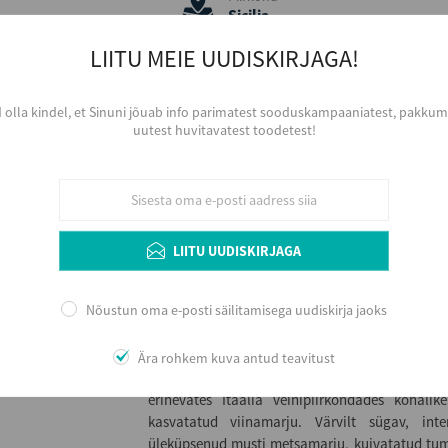
Sicilia
Päritolumaa
LIITU MEIE UUDISKIRJAGA!
Itaalia
Aastakäik
2025
d olla kindel, et Sinuni jõuab info parimatest sooduskampaaniatest, pakkumi
uutest huvitavatest toodetest!
Värvus
Punane
Serveerimine
Kergelt jahutatuna, 15 - 17 ºC, sihvaka k
Arengupotentsiaal veinikeldris kuni 3 aastat arv
LIITU UUDISKIRJAGA
Nõustun oma e-posti säilitamisega uudiskirja jaoks
Lisainfo
2015 aastal 3 ettevõtliku inimese: Alessandro 
Ära rohkem kuva antud teavitust
poolt rajatud kommertslik veinitootja Põhja Ita
erinevates Itaalia veinipiirkondades kohalik
kasvatatud viinamarju. Värvilt sügav, int
üleküpsenud musti metsamarju, kuivatatud tum