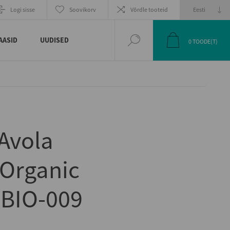
EELMINE
JÄRGMINE
Logi sisse
Soovikorv
Võrdle tooteid
TOODE
TOODE
AASID
UUDISED
0
TOODE(T)
Avola
Organic
-BIO-009