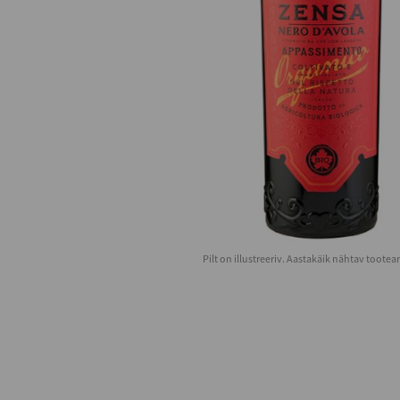
Pilt on illustreeriv. Aastakäik nähtav toote