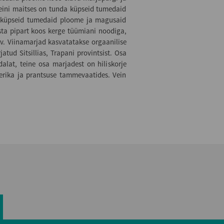
eini maitses on tunda küpseid tumedaid
 küpseid tumedaid ploome ja magusaid
ta pipart koos kerge tüümiani noodiga,
av. Viinamarjad kasvatatakse orgaanilise
tud Sitsillias, Trapani provintsist. Osa
alat, teine osa marjadest on hiliskorje
rika ja prantsuse tammevaatides. Vein