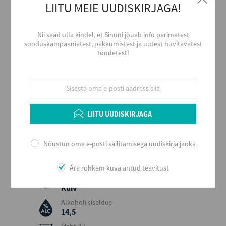
LIITU MEIE UUDISKIRJAGA!
Tootja
LA RIOJA ALTA,S.A.
Piirkond
Nii saad olla kindel, et Sinuni jõuab info parimatest
Rioja
sooduskampaaniatest, pakkumistest ja uutest huvitavatest
toodetest!
Päritolumaa
Hispaania
Viinamari
Tempranillo, Garnacha Tinta
Aastakäik
2017
LIITU UUDISKIRJAGA
Värvus
Punane
Nõustun oma e-posti säilitamisega uudiskirja jaoks
Stiil
Tugev ja vürtsikas
Ära rohkem kuva antud teavitust
Maitse
Kuiv
Alkoholi sisaldus
14,5