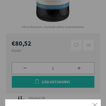
Pilt on illustreeriv. Aastakäik nähtav tooteandmetes.
€80,52
€53,68/l
LISA OSTUKORVI
Alkoholi liik
Kaitstud päritolunimetusega vein