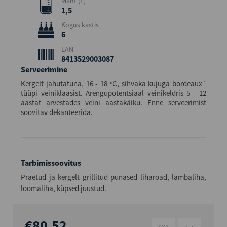
Maht (L)
1,5
Kogus kastis
6
EAN
8413529003087
Serveerimine
Kergelt jahutatuna, 16 - 18 ºC, sihvaka kujuga bordeaux´
tüüpi veiniklaasist. Arengupotentsiaal veinikeldris 5 - 12
aastat arvestades veini aastakäiku. Enne serveerimist
soovitav dekanteerida.
Tarbimissoovitus
Praetud ja kergelt grillitud punased liharoad, lambaliha,
loomaliha, küpsed juustud.
€80,52