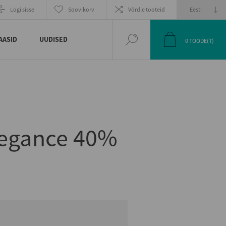
EELMINE
JÄRGMINE
Logi sisse
Soovikorv
Võrdle tooteid
TOODE
TOODE
AASID
UUDISED
0
TOODE(T)
legance 40%