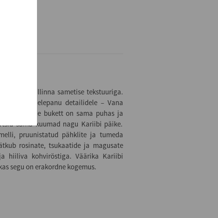
ub Vana Tallinna sametise tekstuuriga.
rakordne tähelepanu detailidele – Vana
jale. Aroomide bukett on sama puhas ja
rtsid sama kuumad nagu Kariibi päike.
elli, pruunistatud pähklite ja tumeda
ätkub rosinate, tsukaatide ja magusate
a hiiliva kohviröstiga. Väärika Kariibi
ukas segu on erakordne kogemus.