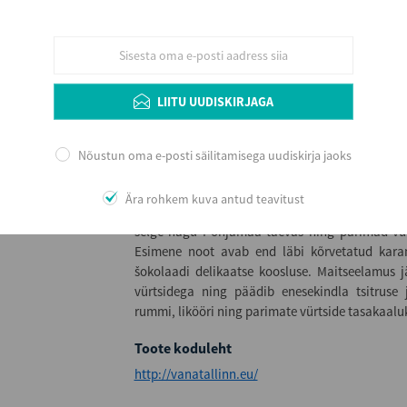
40
Serveerimine
Serveerida puhtalt või jääga.
LIITU UUDISKIRJAGA
Lisainfo
Nõustun oma e-posti säilitamisega uudiskirja jaoks
Suurejooneline veidi suitsune aroom harmoneer
Siin kohtuvad viimseni lihvitud oskused ja e
Ära rohkem kuva antud teavitust
Tallinn Elégance on mõeldud tõelisele nautle
selge nagu Põhjamaa taevas ning parimad vü
Esimene noot avab end läbi kõrvetatud karam
šokolaadi delikaatse koosluse. Maitseelamus j
vürtsidega ning päädib enesekindla tsitruse j
rummi, likööri ning parimate vürtside tasakaal
Toote koduleht
http://vanatallinn.eu/