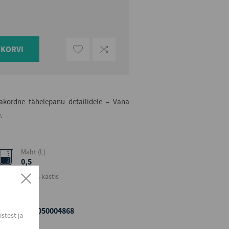
UKORVI
rakordne tähelepanu detailidele – Vana
.
Maht (L)
0,5
Kogus kastis
4
EAN
4740050004868
stest ja