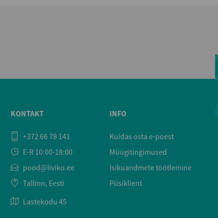
KONTAKT
INFO
+372 66 78 141
Kuidas osta e-poest
E-R 10:00-18:00
Müügitingimused
pood@liviko.ee
Isikuandmete töötlemine
Tallinn, Eesti
Püsiklient
Lastekodu 45