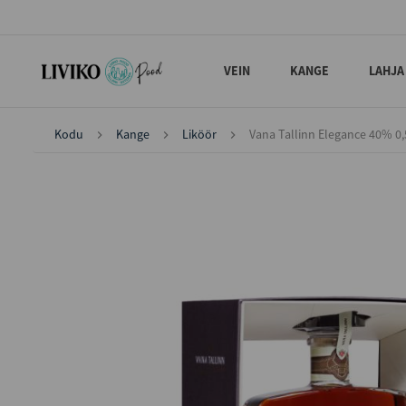
VEIN
KANGE
LAHJA
Kodu
Kange
Liköör
Vana Tallinn Elegance 40% 0,5