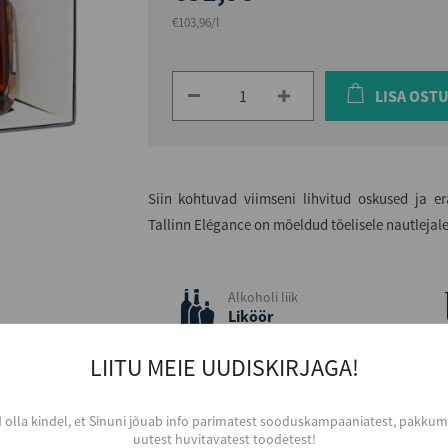
€103,96/l
LISA OST
Siin kohtuvad viimseni lihvitud oskused ja e
Tallinn Elégance on mõeldud tõelisele nautlejale
Alkoholi liik
Liköör
Tootja
LIITU MEIE UUDISKIRJAGA!
Liviko AS
Päritolumaa
Eesti
d olla kindel, et Sinuni jõuab info parimatest sooduskampaaniatest, pakkumi
uutest huvitavatest toodetest!
Alkoholi sisaldus