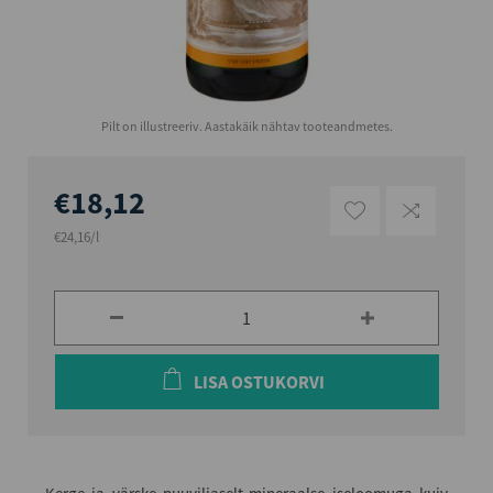
Pilt on illustreeriv. Aastakäik nähtav tooteandmetes.
€18,12
€24,16/l
LISA OSTUKORVI