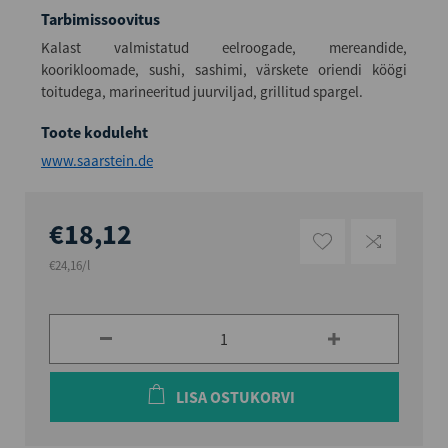
Tarbimissoovitus
Kalast valmistatud eelroogade, mereandide,
koorikloomade, sushi, sashimi, värskete oriendi köögi
toitudega, marineeritud juurviljad, grillitud spargel.
Toote koduleht
www.saarstein.de
€18,12
€24,16/l
LISA OSTUKORVI