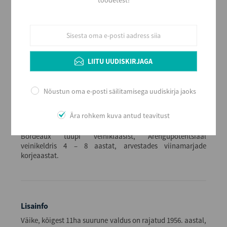
Kerge ja värske
Alkoholi sisaldus
11
Maht (L)
0,75
LIITU UUDISKIRJAGA
Kogus kastis
6
Nõustun oma e-posti säilitamisega uudiskirja jaoks
EAN
4260108110032
Serveerimine
Ära rohkem kuva antud teavitust
Jahutatuna, 8 – 10 Co väiksemast sihvaka kujuga
Bordeaux tüüpi veiniklaasist, Arengupotentsiaal
veinikeldris 4 – 8 aastat, arvestades viinamarjade
korjeaastat.
Lisainfo
Väike, kõigest 11ha suurune valdus on rajatud 1956. aastal,