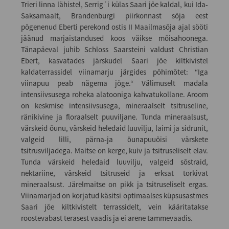
Trieri linna lähistel, Serrig´i külas Saari jõe kaldal, kui Ida-
Saksamaalt, Brandenburgi piirkonnast sõja eest
põgenenud Eberti perekond ostis II Maailmasõja ajal sööti
jäänud marjaistandused koos väikse mõisahoonega.
Tänapäeval juhib Schloss Saarsteini valdust Christian
Ebert, kasvatades järskudel Saari jõe kiltkivistel
kaldaterrassidel viinamarju järgides põhimõtet: “Iga
viinapuu peab nägema jõge.“ Välimuselt madala
intensiivsusega roheka alatooniga kahvatukollane. Aroom
on keskmise intensiivsusega, mineraalselt tsitruseline,
ränikivine ja floraalselt puuviljane. Tunda mineraalsust,
värskeid õunu, värskeid heledaid luuvilju, laimi ja sidrunit,
valgeid lilli, pärna-ja õunapuuõisi värskete
tsitrusviljadega. Maitse on kerge, kuiv ja tsitruseliselt elav.
Tunda värskeid heledaid luuvilju, valgeid sõstraid,
nektariine, värskeid tsitruseid ja erksat torkivat
mineraalsust. Järelmaitse on pikk ja tsitruseliselt ergas.
Viinamarjad on korjatud käsitsi optimaalses küpsusastmes
Saari jõe kiltkivistelt terrassidelt, vein kääritatakse
roostevabast terasest vaadis ja ei arene tammevaadis.