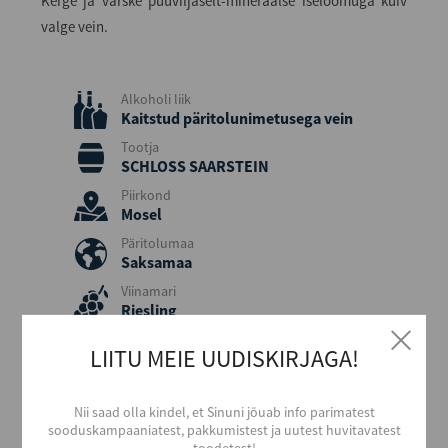
Kerge ja värske puuviljaselt-mineraalse iseloomuga kuiv
valge vein.
Alkoholi liik
Kaitstud päritolunimetusega vein
Tootja
SCHLOSS SAARSTEIN
Piirkond
Mosel
Päritolumaa
Saksamaa
Viinamari
Riesling
Aastakäik
LIITU MEIE UUDISKIRJAGA!
2022
Värvus
Valge
Nii saad olla kindel, et Sinuni jõuab info parimatest
sooduskampaaniatest, pakkumistest ja uutest huvitavatest
Stiil
toodetest!