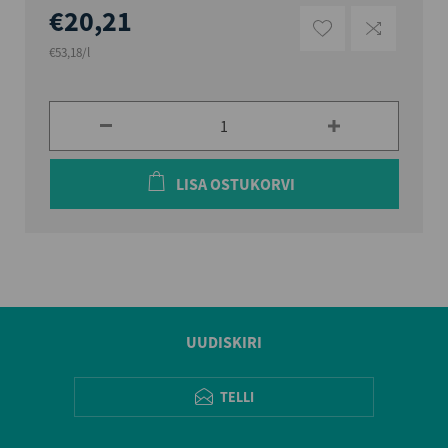
€20,21
€53,18/l
LISA OSTUKORVI
UUDISKIRI
TELLI