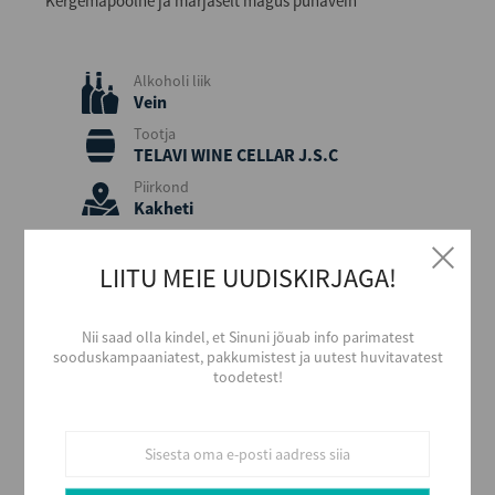
Kergemapoolne ja marjaselt magus punavein
Alkoholi liik
Vein
Tootja
TELAVI WINE CELLAR J.S.C
Piirkond
Kakheti
Päritolumaa
Gruusia
LIITU MEIE UUDISKIRJAGA!
Aastakäik
2019
Nii saad olla kindel, et Sinuni jõuab info parimatest
Värvus
sooduskampaaniatest, pakkumistest ja uutest huvitavatest
Roosa
toodetest!
Stiil
Magus ja aromaatne
Maitse
Magus