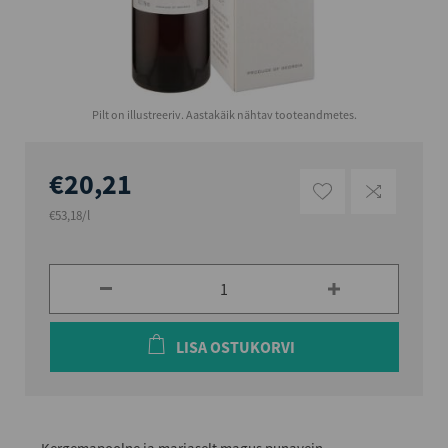
Pilt on illustreeriv. Aastakäik nähtav tooteandmetes.
€20,21
€53,18/l
LISA OSTUKORVI