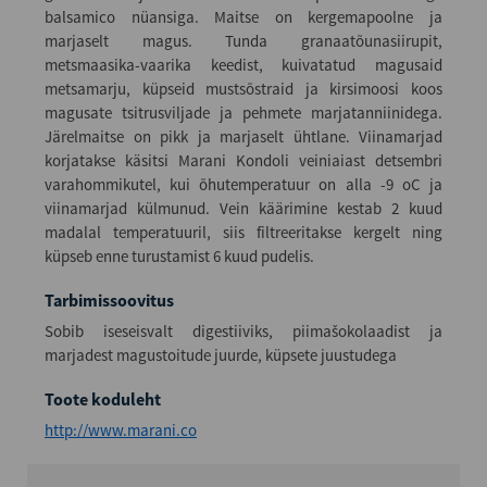
balsamico nüansiga. Maitse on kergemapoolne ja
marjaselt magus. Tunda granaatõunasiirupit,
metsmaasika-vaarika keedist, kuivatatud magusaid
metsamarju, küpseid mustsõstraid ja kirsimoosi koos
magusate tsitrusviljade ja pehmete marjatanniinidega.
Järelmaitse on pikk ja marjaselt ühtlane. Viinamarjad
korjatakse käsitsi Marani Kondoli veiniaiast detsembri
varahommikutel, kui õhutemperatuur on alla -9 oC ja
viinamarjad külmunud. Vein käärimine kestab 2 kuud
madalal temperatuuril, siis filtreeritakse kergelt ning
küpseb enne turustamist 6 kuud pudelis.
Tarbimissoovitus
Sobib iseseisvalt digestiiviks, piimašokolaadist ja
marjadest magustoitude juurde, küpsete juustudega
Toote koduleht
http://www.marani.co