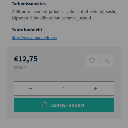
Tarbimissoovitus
Grillitud mereannid ja kalast valmistatud eelroad, sushi,
küpsetatud linnulihatoidud, pehmed juustud.
Toote koduleht
http://www.murviedro.es
€12,75
€17,00/l
LISA OSTUKORVI