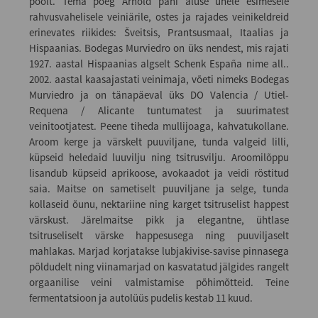
poolt. Tema poeg Arnold pani aluse ühele esimesele
rahvusvahelisele veiniärile, ostes ja rajades veinikeldreid
erinevates riikides: Šveitsis, Prantsusmaal, Itaalias ja
Hispaanias. Bodegas Murviedro on üks nendest, mis rajati
1927. aastal Hispaanias algselt Schenk España nime all..
2002. aastal kaasajastati veinimaja, võeti nimeks Bodegas
Murviedro ja on tänapäeval üks DO Valencia / Utiel-
Requena / Alicante tuntumatest ja suurimatest
veinitootjatest. Peene tiheda mullijoaga, kahvatukollane.
Aroom kerge ja värskelt puuviljane, tunda valgeid lilli,
küpseid heledaid luuvilju ning tsitrusvilju. Aroomilõppu
lisandub küpseid aprikoose, avokaadot ja veidi röstitud
saia. Maitse on sametiselt puuviljane ja selge, tunda
kollaseid õunu, nektariine ning karget tsitruselist happest
värskust. Järelmaitse pikk ja elegantne, ühtlase
tsitruseliselt värske happesusega ning puuviljaselt
mahlakas. Marjad korjatakse lubjakivise-savise pinnasega
põldudelt ning viinamarjad on kasvatatud jälgides rangelt
orgaanilise veini valmistamise põhimõtteid. Teine
fermentatsioon ja autolüüs pudelis kestab 11 kuud.