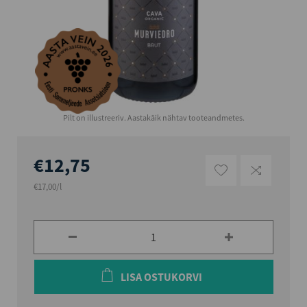
Pilt on illustreeriv. Aastakäik nähtav tooteandmetes.
€12,75
€17,00/l
LISA OSTUKORVI