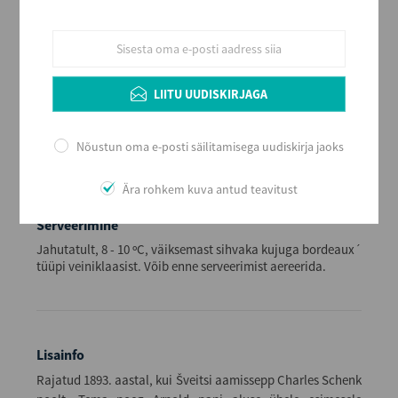
Maitse
Kuiv
Alkoholi sisaldus
11,5
LIITU UUDISKIRJAGA
Maht (L)
0,75
Nõustun oma e-posti säilitamisega uudiskirja jaoks
Kogus kastis
6
Ära rohkem kuva antud teavitust
EAN
8410388014520
Serveerimine
Jahutatult, 8 - 10 ºC, väiksemast sihvaka kujuga bordeaux´
tüüpi veiniklaasist. Võib enne serveerimist aereerida.
Lisainfo
Rajatud 1893. aastal, kui Šveitsi aamissepp Charles Schenk