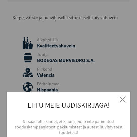
Kerge, värske ja puuviljaselt-tsitruseliselt kuiv vahuvein
Alkoholi liik
Kvaliteetvahuvein
Tootja
BODEGAS MURVIEDRO S.A.
Piirkond
Valencia
Päritolumaa
Hispaania
Viinamari
LIITU MEIE UUDISKIRJAGA!
Chardonnay, Macabeo
Värvus
Valge
Nii saad olla kindel, et Sinuni jõuab info parimatest
sooduskampaaniatest, pakkumistest ja uutest huvitavatest
Stiil
toodetest!
Kerge ja värske