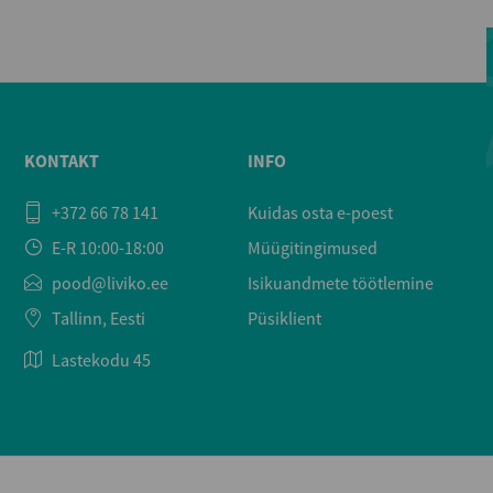
KONTAKT
INFO
+372 66 78 141
Kuidas osta e-poest
E-R 10:00-18:00
Müügitingimused
pood@liviko.ee
Isikuandmete töötlemine
Tallinn, Eesti
Püsiklient
Lastekodu 45