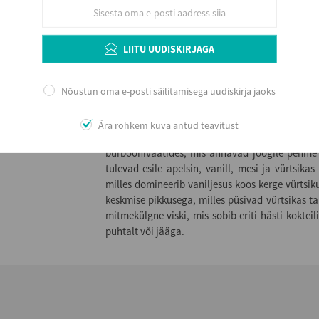
Sobib serveerimiseks puhtalt, jääga või koktei
7–18 °C.
LIITU UUDISKIRJAGA
Nõustun oma e-posti säilitamisega uudiskirja jaoks
Lisainfo
Monkey Shoulder on kvaliteetne Speyside’i ühe
Ära rohkem kuva antud teavitust
väikeste partiidena kolmest erinevast ühel
burboonivaatides, mis annavad joogile pehme 
tulevad esile apelsin, vanill, mesi ja vürtsik
milles domineerib vaniljesus koos kerge vürtsi
keskmise pikkusega, milles püsivad vürtsikas 
mitmekülgne viski, mis sobib eriti hästi koktei
puhtalt või jääga.