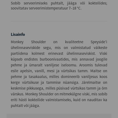
Sobib serveerimiseks puhtalt, jääga või kokteilides;
soovitatav serveerimistemperatuur 7–18 °C.
Lisainfo
Monkey Shoulder on kvaliteetne Speyside’i
ühelinnaseviskide segu, mis on valmistatud väikeste
partiidena kolmest erinevast ühelinnaseviskist. Viski
küpseb endistes burboonivaatides, mis annavad joogile
pehme ja ümaralt vaniljese iseloomu. Aroomis tulevad
esile apelsin, vanill, mesi ja vürtsikas tamm. Maitse on
pehme ja tasakaalus, milles domineerib vaniljesus koos
kerge vürtsikuse ja tammise nüansiga. Järelmaitse on
keskmise pikkusega, milles püsivad vürtsikas tamm ja õrn
värskus. Monkey Shoulder on mitmekülgne viski, mis sobib
eriti hästi kokteilide valmistamiseks, kuid on nauditav ka
puhtalt või jääga.