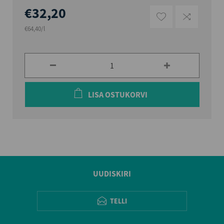
€32,20
€64,40/l
LISA OSTUKORVI
UUDISKIRI
TELLI