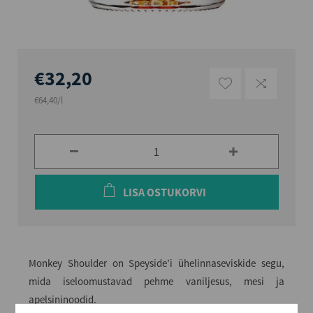
€32,20
€64,40/l
LISA OSTUKORVI
Monkey Shoulder on Speyside’i ühelinnaseviskide segu,
mida iseloomustavad pehme vaniljesus, mesi ja
apelsininoodid.