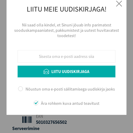
LIITU MEIE UUDISKIRJAGA!
Alkoholi liik
Viski
Nii saad olla kindel, et Sinuni jõuab info parimatest
Tootja
sooduskampaaniatest, pakkumistest ja uutest huvitavatest
WILLIAM GRANT & SONS LTD
toodetest!
Piirkond
Scotland
Päritolumaa
Suurbritannia
LIITU UUDISKIRJAGA
Alkoholi sisaldus
40
Maht (L)
Nõustun oma e-posti säilitamisega uudiskirja jaoks
0,5
Kogus kastis
Ära rohkem kuva antud teavitust
6
EAN
5010327656502
Serveerimine