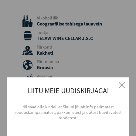
Alkoholi liik
Geograafilise tähisega lauavein
Tootja
TELAVI WINE CELLAR J.S.C
Piirkond
Kakheti
Päritolumaa
Gruusia
Viinamari
Erinevad tumedad marjasordid
LIITU MEIE UUDISKIRJAGA!
Värvus
Punane
Stiil
Nii saad olla kindel, et Sinuni jõuab info parimatest
Magus ja aromaatne
sooduskampaaniatest, pakkumistest ja uutest huvitavatest
toodetest!
Maitse
Poolmagus
Alkoholi sisaldus