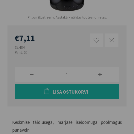
Pilt on illustreeriv. Aastakäik nähtav tooteandmetes.
€7,11
€9,48/l
Pant: €0
LISA OSTUKORVI
Keskmise täidlusega, marjase iseloomuga poolmagus
punavein