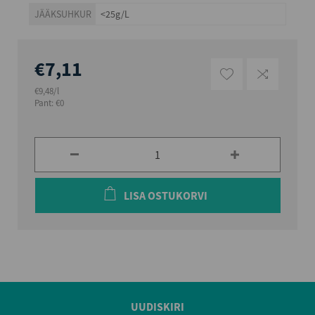
JÄÄKSUHKUR
<25g/L
€7,11
€9,48/l
Pant: €0
LISA OSTUKORVI
UUDISKIRI