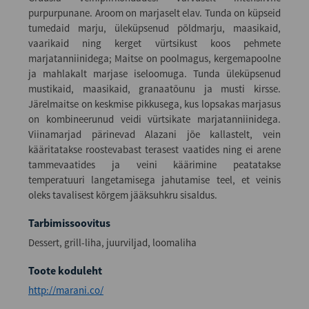
purpurpunane. Aroom on marjaselt elav. Tunda on küpseid
tumedaid marju, üleküpsenud põldmarju, maasikaid,
vaarikaid ning kerget vürtsikust koos pehmete
marjatanniinidega; Maitse on poolmagus, kergemapoolne
ja mahlakalt marjase iseloomuga. Tunda üleküpsenud
mustikaid, maasikaid, granaatõunu ja musti kirsse.
Järelmaitse on keskmise pikkusega, kus lopsakas marjasus
on kombineerunud veidi vürtsikate marjatanniinidega.
Viinamarjad pärinevad Alazani jõe kallastelt, vein
kääritatakse roostevabast terasest vaatides ning ei arene
tammevaatides ja veini käärimine peatatakse
temperatuuri langetamisega jahutamise teel, et veinis
oleks tavalisest kõrgem jääksuhkru sisaldus.
Tarbimissoovitus
Dessert, grill-liha, juurviljad, loomaliha
Toote koduleht
http://marani.co/