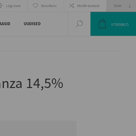
EELMINE
JÄRGMINE
Logi sisse
Soovikorv
Võrdle tooteid
TOODE
TOODE
AASID
UUDISED
0
TOODE(T)
anza 14,5%