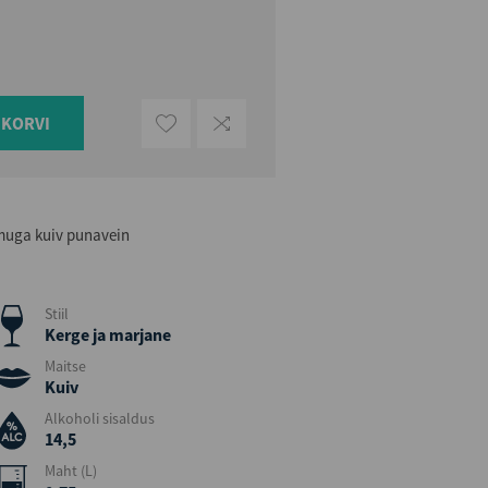
UKORVI
omuga kuiv punavein
Stiil
Kerge ja marjane
Maitse
Kuiv
Alkoholi sisaldus
14,5
Maht (L)