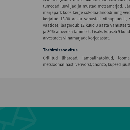
tumedad luuviljad ja mustad metsamarjad. Jär
marjapark koos kerge šokolaadinoodi ning veid
korjatud 15-30 aasta vanustelt viinapuudelt, 
vaatides, laagerdub 12 kuud 3 aasta vanustes 
ja 30% ameerika tammest. Lisaks küpseb 9 kuud 
arvestades viinamarjade korjeaastat.
Tarbimissoovitus
Grillitud liharoad, lambalihatoidud, loo
metsloomalihast, verivorst/chorizo, küpsed juus