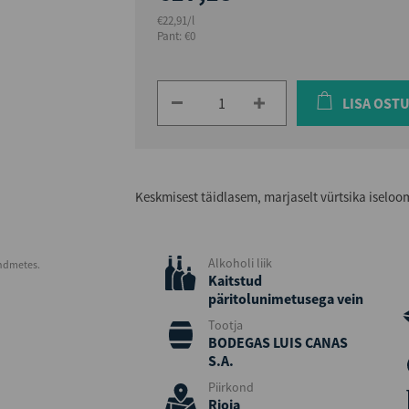
€22,91/l
Pant: €0
LISA OST
Keskmisest täidlasem, marjaselt vürtsika iselo
Alkoholi liik
andmetes.
Kaitstud
päritolunimetusega vein
Tootja
BODEGAS LUIS CANAS
S.A.
Piirkond
Rioja