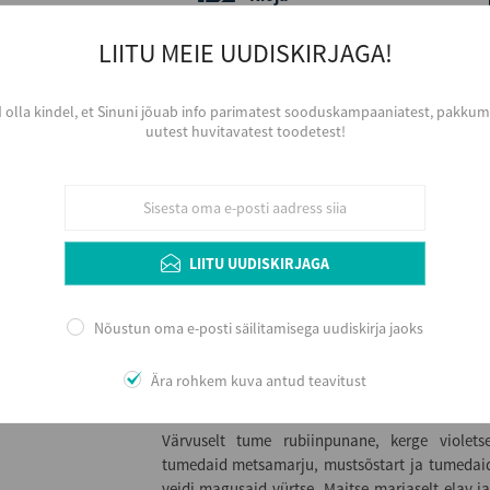
Päritolumaa
LIITU MEIE UUDISKIRJAGA!
Hispaania
Viinamari
Garciano, Tempranillo
d olla kindel, et Sinuni jõuab info parimatest sooduskampaaniatest, pakkumi
uutest huvitavatest toodetest!
Aastakäik
2022
Värvus
Punane
Serveerimine
Kergelt jahutatuna, 15 - 17 ºC, sihvaka k
LIITU UUDISKIRJAGA
Arengupotentsiaal veinikeldris 2 - 6 aastat arve
soovitav dekanteerida
Nõustun oma e-posti säilitamisega uudiskirja jaoks
Ära rohkem kuva antud teavitust
Lisainfo
Värvuselt tume rubiinpunane, kerge violet
tumedaid metsamarju, mustsõstart ja tumedaid
veidi magusaid vürtse. Maitse marjaselt elav j