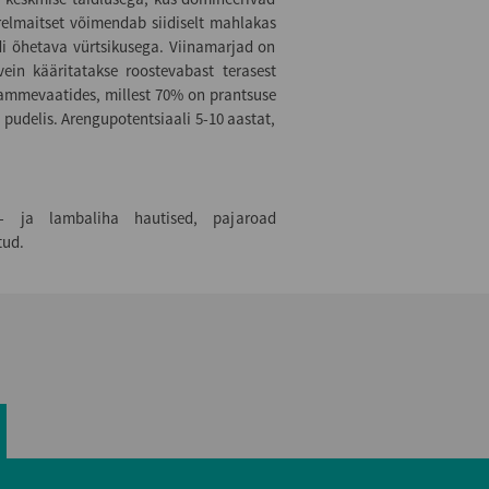
elmaitset võimendab siidiselt mahlakas
i õhetava vürtsikusega. Viinamarjad on
vein kääritatakse roostevabast terasest
tammevaatides, millest 70% on prantsuse
pudelis. Arengupotentsiaali 5-10 aastat,
ma- ja lambaliha hautised, pajaroad
tud.