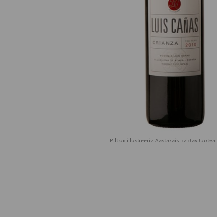
Pilt on illustreeriv. Aastakäik nähtav toote