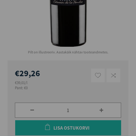
Pilt on illustreeriv. Aastakäik nähtav tooteandmetes.
€29,26
€39,01/l
Pant: €0
LISA OSTUKORVI