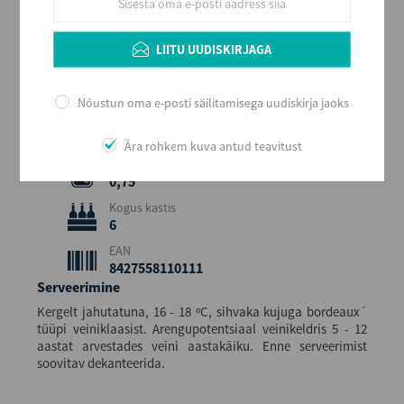
Punane
Stiil
LIITU UUDISKIRJAGA
Tugev ja vürtsikas
Maitse
Kuiv
Nõustun oma e-posti säilitamisega uudiskirja jaoks
Alkoholi sisaldus
14,5
Ära rohkem kuva antud teavitust
Maht (L)
0,75
Kogus kastis
6
EAN
8427558110111
Serveerimine
Kergelt jahutatuna, 16 - 18 ºC, sihvaka kujuga bordeaux´
tüüpi veiniklaasist. Arengupotentsiaal veinikeldris 5 - 12
aastat arvestades veini aastakäiku. Enne serveerimist
soovitav dekanteerida.