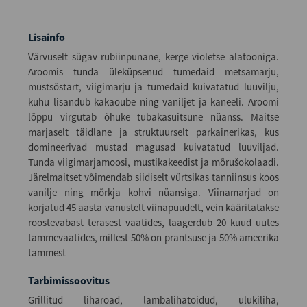
Lisainfo
Värvuselt sügav rubiinpunane, kerge violetse alatooniga.
Aroomis tunda üleküpsenud tumedaid metsamarju,
mustsõstart, viigimarju ja tumedaid kuivatatud luuvilju,
kuhu lisandub kakaoube ning vaniljet ja kaneeli. Aroomi
lõppu virgutab õhuke tubakasuitsune nüanss. Maitse
marjaselt täidlane ja struktuurselt parkainerikas, kus
domineerivad mustad magusad kuivatatud luuviljad.
Tunda viigimarjamoosi, mustikakeedist ja mõrušokolaadi.
Järelmaitset võimendab siidiselt vürtsikas tanniinsus koos
vanilje ning mõrkja kohvi nüansiga. Viinamarjad on
korjatud 45 aasta vanustelt viinapuudelt, vein kääritatakse
roostevabast terasest vaatides, laagerdub 20 kuud uutes
tammevaatides, millest 50% on prantsuse ja 50% ameerika
tammest
Tarbimissoovitus
Grillitud liharoad, lambalihatoidud, ulukiliha,