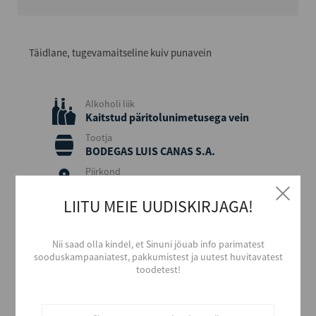
Täidlane, tugevamaitseline kuiv punavein
Alkoholi liik
Kaitstud päritolunimetusega vein
Tootja
BODEGAS LUIS CANAS S.A.
Piirkond
Rioja
LIITU MEIE UUDISKIRJAGA!
Päritolumaa
Hispaania
Viinamari
Nii saad olla kindel, et Sinuni jõuab info parimatest
Tempranillo, Mazuelo Garciano
sooduskampaaniatest, pakkumistest ja uutest huvitavatest
toodetest!
Aastakäik
2019
Värvus