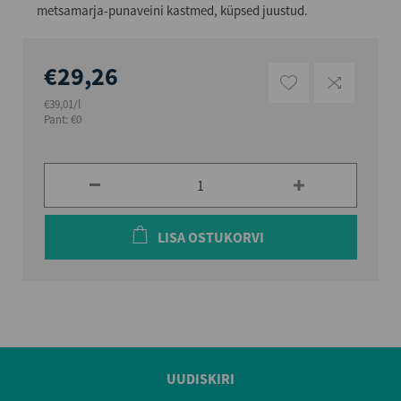
metsamarja-punaveini kastmed, küpsed juustud.
€29,26
€39,01/l
Pant: €0
LISA OSTUKORVI
UUDISKIRI