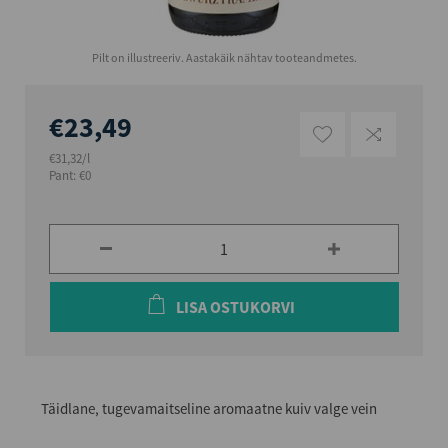
Pilt on illustreeriv. Aastakäik nähtav tooteandmetes.
€23,49
€31,32/l
Pant: €0
LISA OSTUKORVI
Täidlane, tugevamaitseline aromaatne kuiv valge vein