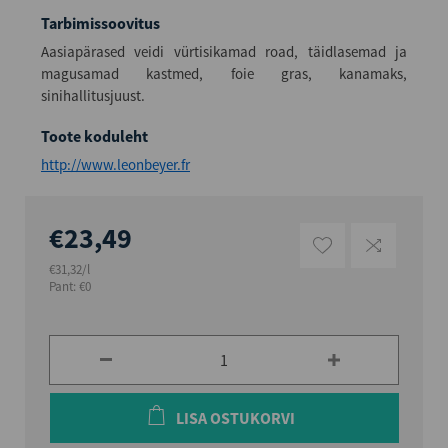
Tarbimissoovitus
Aasiapärased veidi vürtisikamad road, täidlasemad ja
magusamad kastmed, foie gras, kanamaks,
sinihallitusjuust.
Toote koduleht
http://www.leonbeyer.fr
€23,49
€31,32/l
Pant: €0
LISA OSTUKORVI