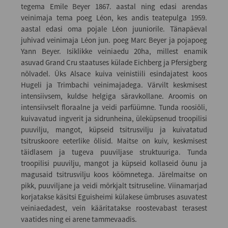
tegema Emile Beyer 1867. aastal ning edasi arendas
veinimaja tema poeg Léon, kes andis teatepulga 1959.
aastal edasi oma pojale Léon juuniorile. Tänapäeval
juhivad veinimaja Léon jun. poeg Marc Beyer ja pojapoeg
Yann Beyer. Isiklikke veiniaedu 20ha, millest enamik
asuvad Grand Cru staatuses külade Eichberg ja Pfersigberg
nõlvadel. Üks Alsace kuiva veinistiili esindajatest koos
Hugeli ja Trimbachi veinimajadega. Värvilt keskmisest
intensiivsem, kuldse helgiga säravkollane. Aroomis on
intensiivselt floraalne ja veidi parfüümne. Tunda roosiõli,
kuivavatud ingverit ja sidrunheina, üleküpsenud troopilisi
puuvilju, mangot, küpseid tsitrusvilju ja kuivatatud
tsitruskoore eeterlike õlisid. Maitse on kuiv, keskmisest
täidlasem ja tugeva puuviljase struktuuriga. Tunda
troopilisi puuvilju, mangot ja küpseid kollaseid õunu ja
magusaid tsitrusvilju koos köömnetega. Järelmaitse on
pikk, puuviljane ja veidi mõrkjalt tsitruseline. Viinamarjad
korjatakse käsitsi Eguisheimi külakese ümbruses asuvatest
veiniaedadest, vein kääritatakse roostevabast terasest
vaatides ning ei arene tammevaadis.