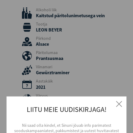
Alkoholi liik
Kaitstud päritolunimetusega vein
Tootja
LEON BEYER
Piirkond
Alsace
Päritolumaa
Prantsusmaa
Viinamari
Gewürztraminer
Aastakäik
2021
Värvus
Valge
LIITU MEIE UUDISKIRJAGA!
Stiil
Pehme ja puuviljane
Maitse
Nii saad olla kindel, et Sinuni jõuab info parimatest
Kuiv
sooduskampaaniatest, pakkumistest ja uutest huvitavatest