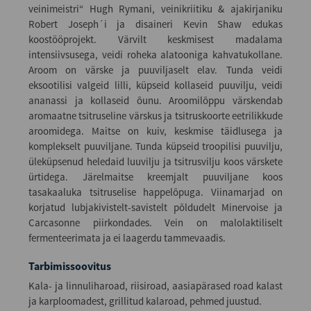
veinimeistri“ Hugh Rymani, veinikriitiku & ajakirjaniku
Robert Joseph´i ja disaineri Kevin Shaw edukas
koostööprojekt. Värvilt keskmisest madalama
intensiivsusega, veidi roheka alatooniga kahvatukollane.
Aroom on värske ja puuviljaselt elav. Tunda veidi
eksootilisi valgeid lilli, küpseid kollaseid puuvilju, veidi
ananassi ja kollaseid õunu. Aroomilõppu värskendab
aromaatne tsitruseline värskus ja tsitruskoorte eetrilikkude
aroomidega. Maitse on kuiv, keskmise täidlusega ja
komplekselt puuviljane. Tunda küpseid troopilisi puuvilju,
üleküpsenud heledaid luuvilju ja tsitrusvilju koos värskete
ürtidega. Järelmaitse kreemjalt puuviljane koos
tasakaaluka tsitruselise happelõpuga. Viinamarjad on
korjatud lubjakivistelt-savistelt põldudelt Minervoise ja
Carcasonne piirkondades. Vein on malolaktiliselt
fermenteerimata ja ei laagerdu tammevaadis.
Tarbimissoovitus
Kala- ja linnuliharoad, riisiroad, aasiapärased road kalast
ja karploomadest, grillitud kalaroad, pehmed juustud.