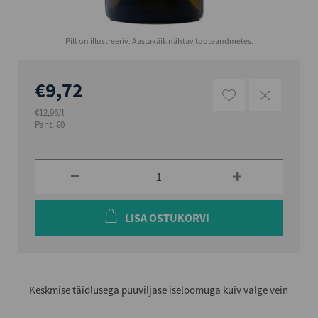
Pilt on illustreeriv. Aastakäik nähtav tooteandmetes.
€9,72
€12,96/l
Pant: €0
LISA OSTUKORVI
Keskmise täidlusega puuviljase iseloomuga kuiv valge vein