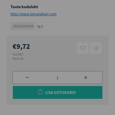
Toote koduleht
http://www.legrandnoir.com
JÄÄKSUHKUR
3g/L
€9,72
€12,96/l
Pant: €0
LISA OSTUKORVI