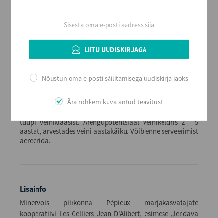
Alkoholi sisaldus
13
Maht (L)
0,75
LIITU UUDISKIRJAGA
Kogus kastis
6
Nõustun oma e-posti säilitamisega uudiskirja jaoks
EAN
3378632223126
Serveerimine
Ära rohkem kuva antud teavitust
Jahutatult, 8 - 10 ºC, väiksemast sihvaka kujuga bordeaux´
tüüpi veiniklaasist. Arengupotentsiaal veinikeldris 2 - 5
aastat, arvestades veini aastakäiku. Võib enne serveerimist
aereerida.
Lisainfo
Minervois piirkonna Pépieux marjakasvatajate
kooperatiivi Les Celliers Jean D'Alibert, esimese „lendava