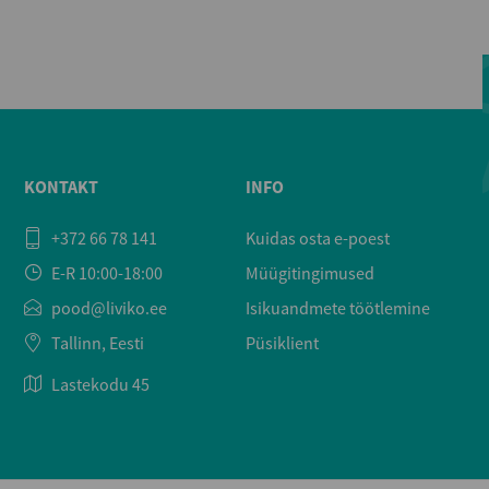
KONTAKT
INFO
+372 66 78 141
Kuidas osta e-poest
E-R 10:00-18:00
Müügitingimused
pood@liviko.ee
Isikuandmete töötlemine
Tallinn, Eesti
Püsiklient
Lastekodu 45