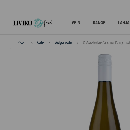
VEIN
KANGE
LAHJA
Kodu
Vein
Valge vein
K.Wechsler Grauer Burgund