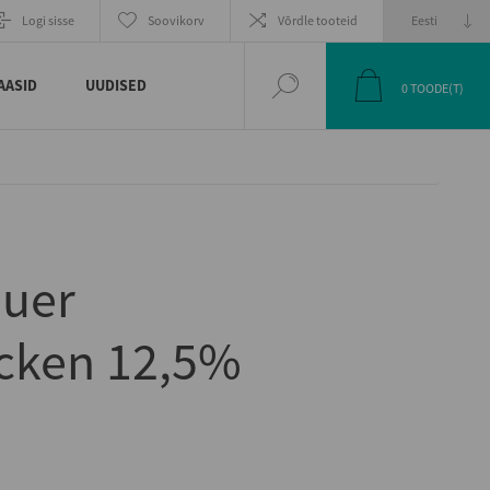
EELMINE
JÄRGMINE
Logi sisse
Soovikorv
Võrdle tooteid
TOODE
TOODE
AASID
UUDISED
0
TOODE(T)
auer
cken 12,5%