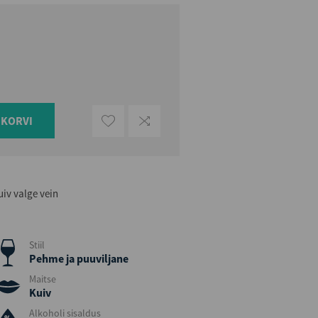
UKORVI
uiv valge vein
Stiil
Pehme ja puuviljane
Maitse
Kuiv
Alkoholi sisaldus