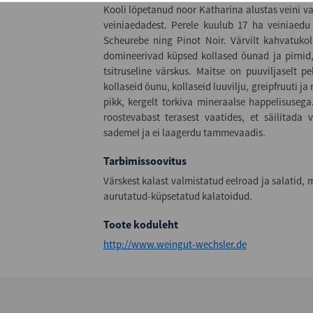
Kooli lõpetanud noor Katharina alustas veini 
veiniaedadest. Perele kuulub 17 ha veiniaedu 
Scheurebe ning Pinot Noir. Värvilt kahvatuko
domineerivad küpsed kollased õunad ja pirnid, 
tsitruseline värskus. Maitse on puuviljaselt 
kollaseid õunu, kollaseid luuvilju, greipfruuti ja
pikk, kergelt torkiva mineraalse happelisusega
roostevabast terasest vaatides, et säilitada 
sademel ja ei laagerdu tammevaadis.
Tarbimissoovitus
Värskest kalast valmistatud eelroad ja salatid,
aurutatud-küpsetatud kalatoidud.
Toote koduleht
http://www.weingut-wechsler.de