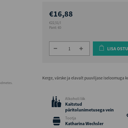
€16,88
€22,51/l
Pant: €0
LISA OST
Kerge, värske ja elavalt puuviljase iseloomuga k
andmetes.
Alkoholi liik
Kaitstud
päritolunimetusega vein
Tootja
Katharina Wechsler