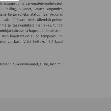
valmistamist oma vanematele kuuluvatest
- Riesling, Silvaner, Grauer Burgunder,
llane kerge roheka alatooniga. Aroomis
lisaks lillelisust, mida täiendab pehme
pehme ja tasakaalukalt mahlakas, tunda
 mõrkjat tsitruselist hapet. Järelmaitse on
. Vein kääritatakse 16 oC temperatuuril
veini värskust. Veini hoitakse 1-2 kuud
 mereannid, koorikloomad, sushi, sashimi,