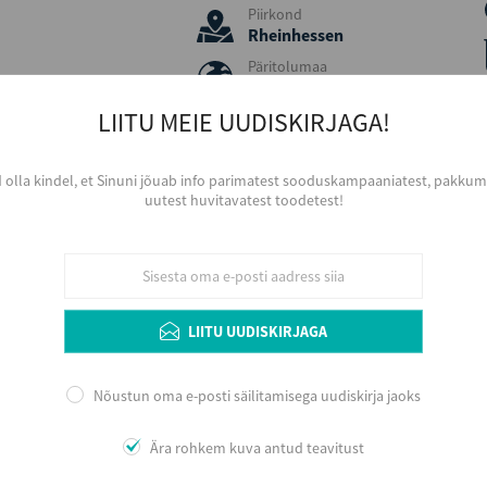
Piirkond
Rheinhessen
Päritolumaa
Saksamaa
LIITU MEIE UUDISKIRJAGA!
Viinamari
Weissburgunder
Aastakäik
d olla kindel, et Sinuni jõuab info parimatest sooduskampaaniatest, pakkumi
2016
uutest huvitavatest toodetest!
Värvus
Valge
Serveerimine
Jahutatult, 8 - 10 ºC, väiksemast sihvaka 
Arengupotentsiaal veinikeldris 2 - 5 aastat, 
LIITU UUDISKIRJAGA
serveerimist aereerida
Nõustun oma e-posti säilitamisega uudiskirja jaoks
Lisainfo
Ära rohkem kuva antud teavitust
Väike ja noor veinimaja Rheinhessenis, Katar