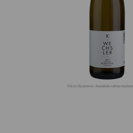
Pilt on illustreeriv. Aastakäik nähtav toote