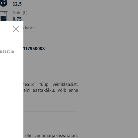
12,5
Maht (L)
0,75
Kogus kastis
6
EAN
4260417950008
stest ja
kujuga bordeaux´ tüüpi veiniklaasist.
arvestades veini aastakäiku. Võib enne
ina vanemad olid viinamarjakasvatajad.