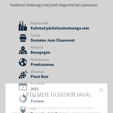
Keskmise täidlusega marjaselt elegantne kuiv punavein
Alkoholi liik
Kaitstud päritolunimetusega vein
Tootja
Domaine Jean Chauvenet
Piirkond
Bourgogne
Päritolumaa
Prantsusmaa
Viinamari
Pinot Noir
Aastakäik
2021
LIITU MEIE UUDISKIRJAGA!
Värvus
Punane
Nii saad olla kindel, et Sinuni jõuab info parimatest
Stiil
sooduskampaaniatest, pakkumistest ja uutest huvitavatest