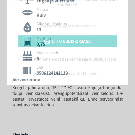
Tugev ja vürtsikas
toodetest!
Maitse
Kuiv
Alkoholi sisaldus
13
Maht (L)
LIITU UUDISKIRJAGA
0,75
Kogus kastis
6
Nõustun oma e-posti säilitamisega uudiskirja jaoks
EAN
3506124141119
Ära rohkem kuva antud teavitust
Serveerimine
Kergelt jahutatuna, 15 - 17 ºC, avara kujuga burgundia
tüüpi veiniklaasist. Arengupotentsiaal veinikeldris 10+
aastat, arvestades veini aastakäiku. Enne serveerimist
soovitav dekanteerida.
Lisainfo