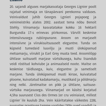
20. sajandi alguses marjakasvataja Georges Lignier poolt
rajatud veinimaja on tänapäevani perekonna valduses.
Veinivaldust juhib Georges Lgnieri pojapoeg ja
veinimeistriks alates 2002. aastast tema nõbu Benoit
Stehly. Viinamarju kasvatatakse kokku 16 hektaril
Burgundia 17-s erinevas piirkonnas. Värvilt keskmise
intensiivsusega rubiinpunane. Aroom on marjaselt
intensiivne ja viirukisuitsususelt elegantne. Tunda on
küpseid tumedaid luuvilju ja musti üleküpsenud
metsamarju, viirukit ja Earl Grey musta teed. Aroomilõpp
ühtlase suitsuselt marjase vürtsikusega, kuhu lisandub
veidi röstitud kohviube ja animaalseid noote. Maitse on
keskmise täidlusega, kuiv, elegantne ja sametiselt
marjane. Tunda üleküpsenud musti kirsse, kuivatatud
ploome, kuivatatud kadakamarju, mustikaid ja põldmarju
ning nelki. Järelmaitse on pikk ja ühtlane, suitsuse-
vürtsika marjasusega. Viinamarjad on käsitsi korjatud
4,5ha suurusest Clos des Ormes 1er cru veiniaiast, millest
Lignier´ile kuulub 2ha. Vein kääritatakse väikestes 228L
suurustes prantsuse tamme vaatides (30% uued vaadid) ja