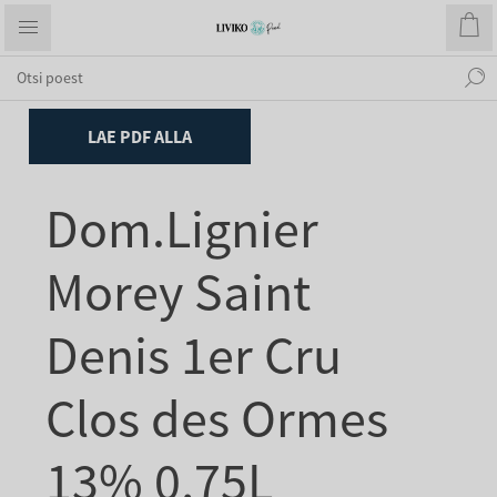
Kodu
Noble Wines/Väärisveinid
LAE PDF ALLA
Dom.Lignier
Morey Saint
Denis 1er Cru
Clos des Ormes
13% 0,75L