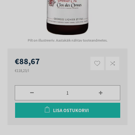
Pilt on illustreeriv. Aastakäik nähtav tooteandmetes.
€88,67
€118,23/l
LISA OSTUKORVI