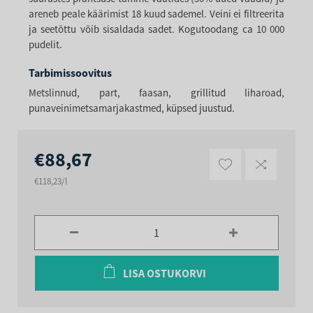
areneb peale käärimist 18 kuud sademel. Veini ei filtreerita
ja seetõttu võib sisaldada sadet. Kogutoodang ca 10 000
pudelit.
Tarbimissoovitus
Metslinnud, part, faasan, grillitud liharoad,
punaveinimetsamarjakastmed, küpsed juustud.
€88,67
€118,23/l
LISA OSTUKORVI