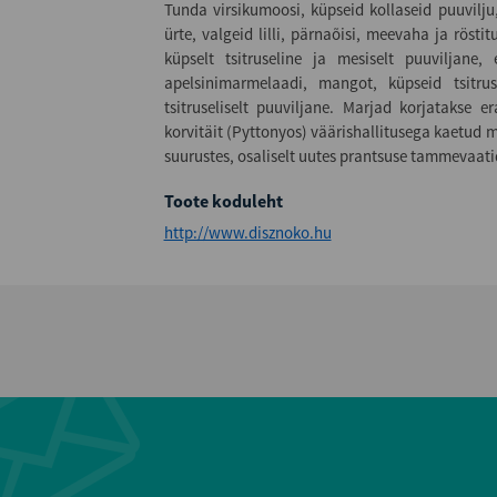
Tunda virsikumoosi, küpseid kollaseid puuvilju
ürte, valgeid lilli, pärnaõisi, meevaha ja röst
küpselt tsitruseline ja mesiselt puuviljane,
apelsinimarmelaadi, mangot, küpseid tsitru
tsitruseliselt puuviljane. Marjad korjatakse e
korvitäit (Pyttonyos) väärishallitusega kaetud 
suurustes, osaliselt uutes prantsuse tammevaati
Toote koduleht
http://www.disznoko.hu