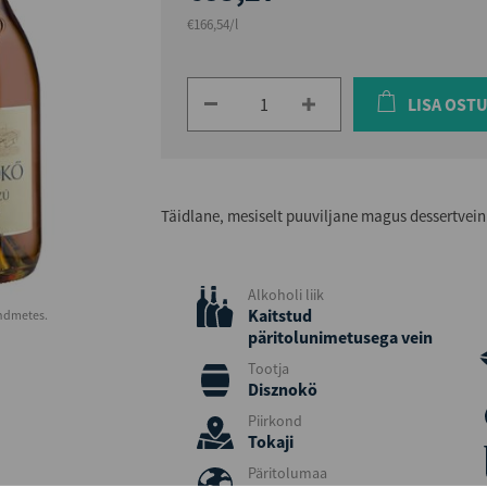
€166,54/l
LISA OST
Täidlane, mesiselt puuviljane magus dessertvein
Alkoholi liik
Kaitstud
andmetes.
päritolunimetusega vein
Tootja
Disznokö
Piirkond
Tokaji
Päritolumaa