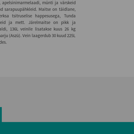
, apelsinimarmelaadi, münti ja värskeid
itud sarapuupähkleid. Maitse on täidlane,
 erksa tsitruselise happesusega, Tunda
seid ja mett. Järelmaitse on pikk ja
raldi, 136L veinile lisatakse kuus 26 kg
marju (Aszù). Vein laagerdub 30 kuud 225L
des.