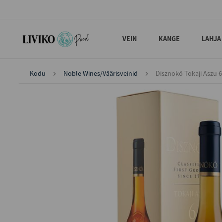
VEIN
KANGE
LAHJA
Kodu
Noble Wines/Väärisveinid
Disznokö Tokaji Aszu 