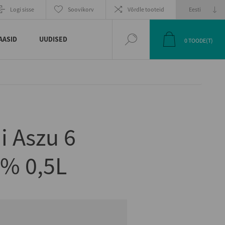
EELMINE
JÄRGMINE
Logi sisse
Soovikorv
Võrdle tooteid
TOODE
TOODE
AASID
UUDISED
0
TOODE(T)
i Aszu 6
5% 0,5L