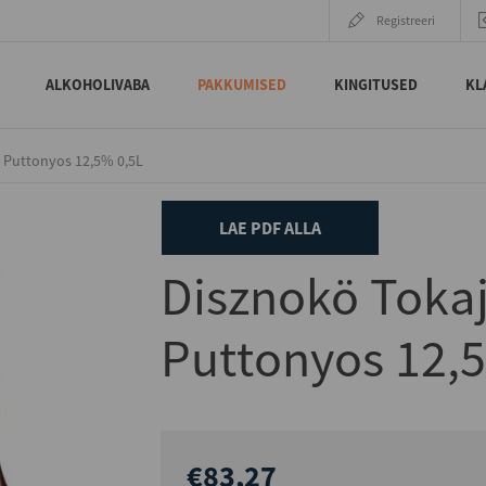
Registreeri
ALKOHOLIVABA
PAKKUMISED
KINGITUSED
KL
6 Puttonyos 12,5% 0,5L
LAE PDF ALLA
Disznokö Tokaj
Puttonyos 12,
€83,27