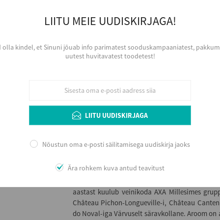
Ungari
Viinamari
LIITU MEIE UUDISKIRJAGA!
Furmint, Oremus (Zéta)
Aastakäik
d olla kindel, et Sinuni jõuab info parimatest sooduskampaaniatest, pakkumi
2016
uutest huvitavatest toodetest!
Värvus
Valge
Serveerimine
Jahutatult, 10 - 12 ºC, väiksemast sihvaka 
Arengupotentsiaal veinikeldris 8+ aastat, arvest
LIITU UUDISKIRJAGA
Nõustun oma e-posti säilitamisega uudiskirja jaoks
Lisainfo
Ära rohkem kuva antud teavitust
104 ha viinamarjaaedu, pärinevad 18 saj. algus
valdus on nime saanud Disznókő nimelise mäe 
aastast kuulub veinikoda AXA Millesimes grup
Château Pichon-Longueville-i, Château Canten
do Noval-iga Värvuselt säravkollane. Aroom on ar