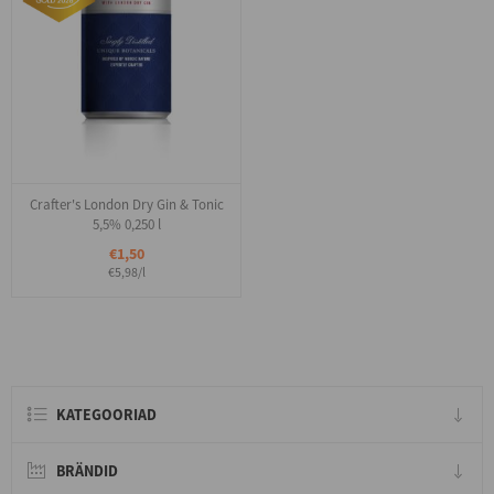
Crafter's London Dry Gin & Tonic
5,5% 0,250 l
€1,50
€5,98/l
KATEGOORIAD
BRÄNDID