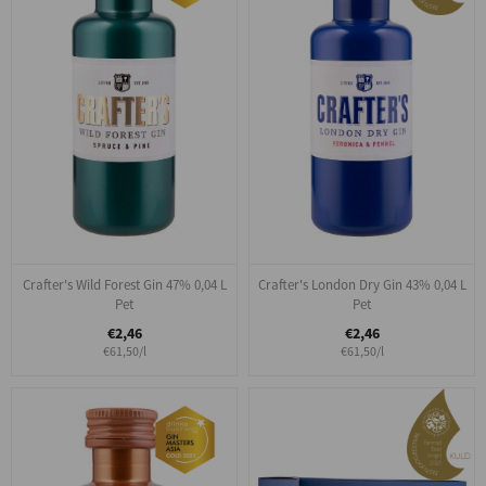
Crafter's Wild Forest Gin 47% 0,04 L
Crafter's London Dry Gin 43% 0,04 L
Pet
Pet
€2,46
€2,46
€61,50/l
€61,50/l