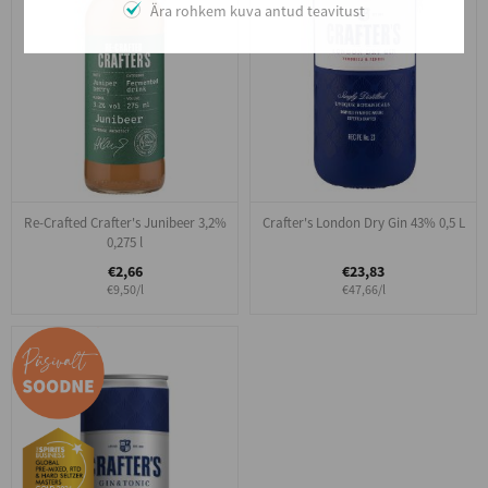
Ära rohkem kuva antud teavitust
Re-Crafted Crafter's Junibeer 3,2%
Crafter's London Dry Gin 43% 0,5 L
0,275 l
€2,66
€23,83
€9,50/l
€47,66/l