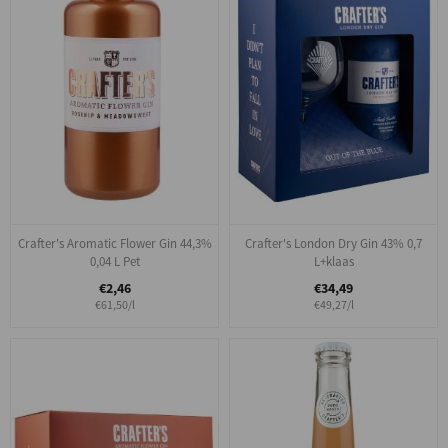
Crafter's Aromatic Flower Gin 44,3%
Crafter's London Dry Gin 43% 0,7
0,04 L Pet
L+klaas
€2,46
€34,49
€61,50/l
€49,27/l