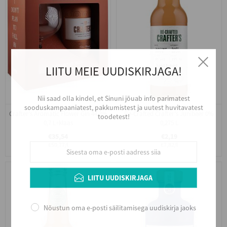
LIITU MEIE UUDISKIRJAGA!
Nii saad olla kindel, et Sinuni jõuab info parimatest
sooduskampaaniatest, pakkumistest ja uutest huvitavatest
Crafter's Aromatic Flower Gin 44,3%
Re-Crafted Crafter's Junibeer 0%
toodetest!
0,7 L+klaas
0,275 L
€35,54
€2,19
€50,77/l
€7,82/l
LIITU UUDISKIRJAGA
Nõustun oma e-posti säilitamisega uudiskirja jaoks