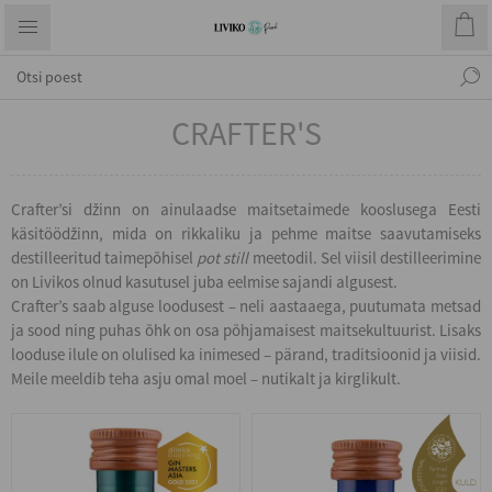
CRAFTER'S
Crafter’si džinn on ainulaadse maitsetaimede kooslusega Eesti
käsitöödžinn, mida on rikkaliku ja pehme maitse saavutamiseks
destilleeritud taimepõhisel
pot still
meetodil. Sel viisil destilleerimine
on Livikos olnud kasutusel juba eelmise sajandi algusest.
Crafter’s saab alguse loodusest – neli aastaaega, puutumata metsad
ja sood ning puhas õhk on osa põhjamaisest maitsekultuurist. Lisaks
looduse ilule on olulised ka inimesed – pärand, traditsioonid ja viisid.
Meile meeldib teha asju omal moel – nutikalt ja kirglikult.