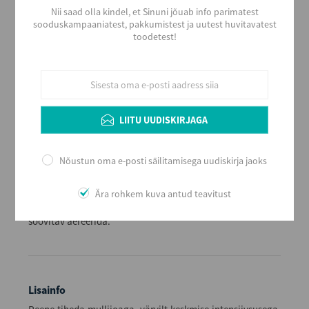
Maitse
Nii saad olla kindel, et Sinuni jõuab info parimatest
Kuiv
sooduskampaaniatest, pakkumistest ja uutest huvitavatest
Alkoholi sisaldus
toodetest!
12
Maht (L)
0,75
Kogus kastis
6
LIITU UUDISKIRJAGA
EAN
3359950094001
Nõustun oma e-posti säilitamisega uudiskirja jaoks
Serveerimine
Jahutatult, 8 - 10 ºC, väiksemast sihvaka kujuga bordeaux´
Ära rohkem kuva antud teavitust
tüüpi veiniklaasist. Arengupotentsiaal veinikeldris 4 - 8
aastat, arvestades veini aastakäiku. Enne serveerimist
soovitav aereerida.
Lisainfo