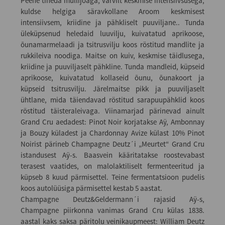
Peene tiheda mullijoaga, värvilt keskmise intensiivsusega,
kuldse helgiga säravkollane Aroom keskmisest
intensiivsem, kriidine ja pähkliselt puuviljane.. Tunda
üleküpsenud heledaid luuvilju, kuivatatud aprikoose,
õunamarmelaadi ja tsitrusvilju koos röstitud mandlite ja
rukkileiva noodiga. Maitse on kuiv, keskmise täidlusega,
kriidine ja puuviljaselt pähkline. Tunda mandleid, küpseid
aprikoose, kuivatatud kollaseid õunu, õunakoort ja
küpseid tsitrusvilju. Järelmaitse pikk ja puuviljaselt
ühtlane, mida täiendavad röstitud sarapuupähklid koos
röstitud täisteraleivaga. Viinamarjad pärinevad ainult
Grand Cru aedadest: Pinot Noir korjatakse Aÿ, Ambonnay
ja Bouzy küladest ja Chardonnay Avize külast 10% Pinot
Noirist pärineb Champagne Deutz´i „Meurtet“ Grand Cru
istandusest Aÿ-s. Baasvein kääritatakse roostevabast
terasest vaatides, on malolaktiliselt fermenteeritud ja
küpseb 8 kuud pärmisettel. Teine fermentatsioon pudelis
koos autolüüsiga pärmisettel kestab 5 aastat.
Champagne Deutz&Geldermann´i rajasid Aÿ-s,
Champagne piirkonna vanimas Grand Cru külas 1838.
aastal kaks saksa päritolu veinikaupmeest: William Deutz