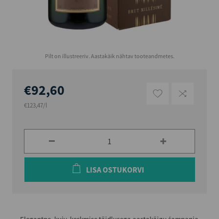
Pilt on illustreeriv. Aastakäik nähtav tooteandmetes.
€92,60
€123,47/l
LISA OSTUKORVI