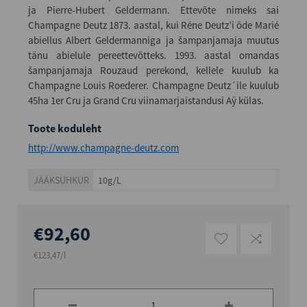
ja Pierre-Hubert Geldermann. Ettevõte nimeks sai
Champagne Deutz 1873. aastal, kui Réne Deutz’i õde Marié
abiellus Albert Geldermanniga ja šampanjamaja muutus
tänu abielule pereettevõtteks. 1993. aastal omandas
šampanjamaja Rouzaud perekond, kellele kuulub ka
Champagne Louis Roederer. Champagne Deutz´ile kuulub
45ha 1er Cru ja Grand Cru viinamarjaistandusi Aÿ külas.
Toote koduleht
http://www.champagne-deutz.com
JÄÄKSUHKUR
10g/L
€92,60
€123,47/l