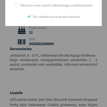
Alkoholi sisaldus
Nõustun oma e-posti säilitamisega uudiskirja jaoks
12,5
Maht (L)
Ära rohkem kuva antud teavitust
0,38
Kogus kastis
12
EAN
3436802500009
Serveerimine
Jahutatult, 8 - 10 ºC, väiksemast sihvaka kujuga bordeaux´
tüüpi veiniklaasist. Arengupotentsiaal veinikeldris 2 - 5
aastat, arvestades veini aastakäiku. Võib enne serveerimist
aereerida.
Lisainfo
1973 aastal istutas Jean Marc Brocardi esimesed viinapuud
Perhy küla ümbrusesse Chablis piirkonnas, kuhu hiljem