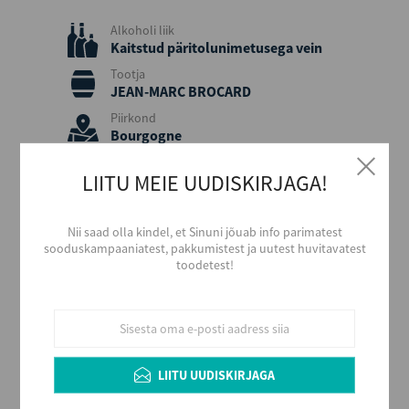
Alkoholi liik
Kaitstud päritolunimetusega vein
Tootja
JEAN-MARC BROCARD
Piirkond
Bourgogne
Päritolumaa
LIITU MEIE UUDISKIRJAGA!
Prantsusmaa
Viinamari
Chardonnay
Nii saad olla kindel, et Sinuni jõuab info parimatest
sooduskampaaniatest, pakkumistest ja uutest huvitavatest
Aastakäik
toodetest!
2025
Värvus
Valge
Stiil
Kerge ja värske
LIITU UUDISKIRJAGA
Maitse
Kuiv