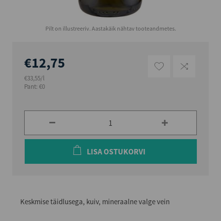
Pilt on illustreeriv. Aastakäik nähtav tooteandmetes.
€12,75
€33,55/l
Pant: €0
LISA OSTUKORVI
Keskmise täidlusega, kuiv, mineraalne valge vein