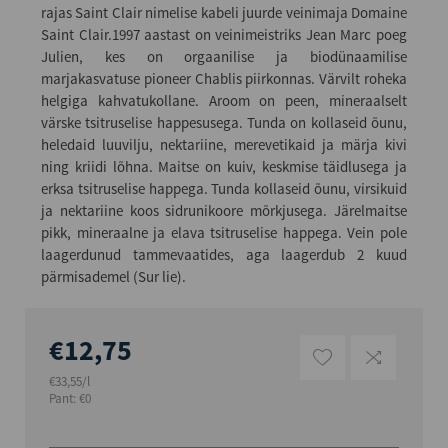
rajas Saint Clair nimelise kabeli juurde veinimaja Domaine
Saint Clair.1997 aastast on veinimeistriks Jean Marc poeg
Julien, kes on orgaanilise ja biodünaamilise
marjakasvatuse pioneer Chablis piirkonnas. Värvilt roheka
helgiga kahvatukollane. Aroom on peen, mineraalselt
värske tsitruselise happesusega. Tunda on kollaseid õunu,
heledaid luuvilju, nektariine, merevetikaid ja märja kivi
ning kriidi lõhna. Maitse on kuiv, keskmise täidlusega ja
erksa tsitruselise happega. Tunda kollaseid õunu, virsikuid
ja nektariine koos sidrunikoore mõrkjusega. Järelmaitse
pikk, mineraalne ja elava tsitruselise happega. Vein pole
laagerdunud tammevaatides, aga laagerdub 2 kuud
pärmisademel (Sur lie).
€12,75
€33,55/l
Pant: €0