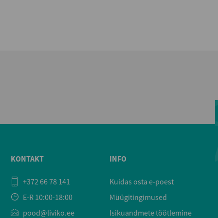
KONTAKT
INFO
+372 66 78 141
Kuidas osta e-poest
E-R 10:00-18:00
Müügitingimused
pood@liviko.ee
Isikuandmete töötlemine