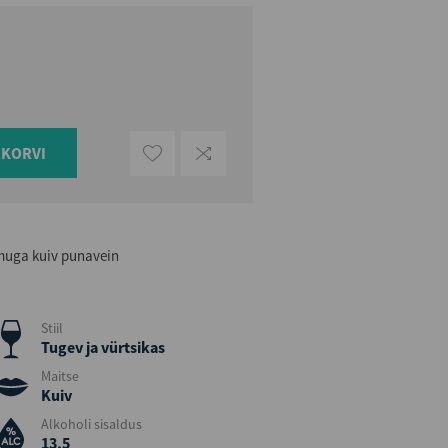
UKORVI
omuga kuiv punavein
Stiil
Tugev ja vürtsikas
Maitse
Kuiv
Alkoholi sisaldus
13,5