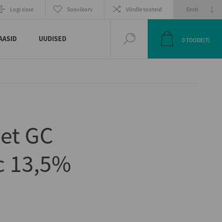
EELMINE
JÄRGMINE
Logi sisse
Soovikorv
Võrdle tooteid
TOODE
TOODE
AASID
UUDISED
0
TOODE(T)
et GC
ac 13,5%