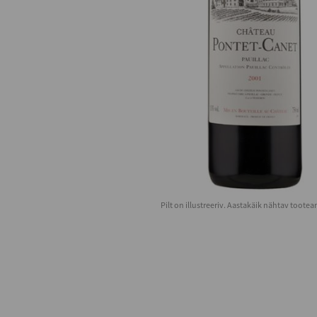
Pilt on illustreeriv. Aastakäik nähtav toote