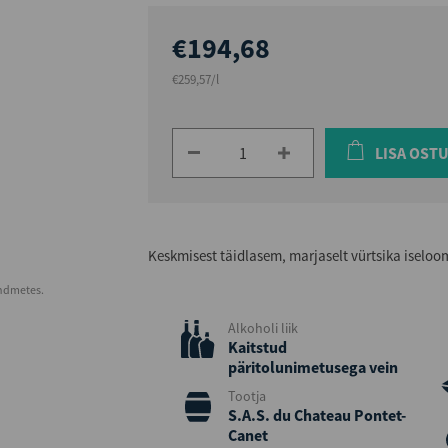
€194,68
€259,57/l
LISA OST
Keskmisest täidlasem, marjaselt vürtsika iselo
andmetes.
Alkoholi liik
Kaitstud
päritolunimetusega vein
Tootja
S.A.S. du Chateau Pontet-
Canet