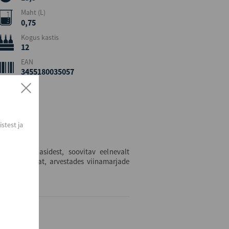
Maht (L)
0,75
Kogus kastis
12
EAN
3455180035057
stest ja
i veiniklaasidest, soovitav eelnevalt
10 – 15 aastat, arvestades viinamarjade