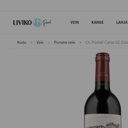
VEIN
KANGE
LAHJA
Kodu
Vein
Punane vein
Ch. Pontet-Canet GC Clas