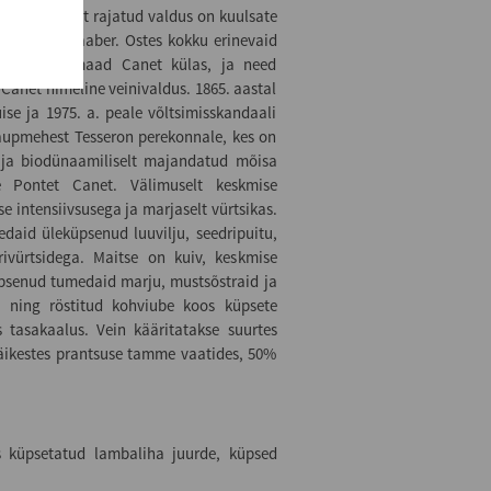
 Pontet poolt rajatud valdus on kuulsate
ailhac´i naaber. Ostes kokku erinevaid
tsid lisaks maad Canet külas, ja need
Canet nimeline veinivaldus. 1865. aastal
se ja 1975. a. peale võltsimisskandaali
aupmehest Tesseron perekonnale, kes on
 ja biodünaamiliselt majandatud mõisa
 Pontet Canet. Välimuselt keskmise
 intensiivsusega ja marjaselt vürtsikas.
daid üleküpsenud luuvilju, seedripuitu,
ivürtsidega. Maitse on kuiv, keskmise
üpsenud tumedaid marju, mustsõstraid ja
d ning röstitud kohviube koos küpsete
 tasakaalus. Vein kääritatakse suurtes
äikestes prantsuse tamme vaatides, 50%
us küpsetatud lambaliha juurde, küpsed