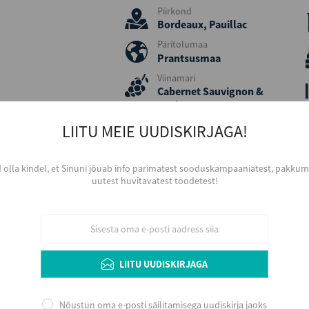
Piirkond
Bordeaux, Pauillac
Päritolumaa
Prantsusmaa
Viinamari
Cabernet Sauvignon &
Merlot
Aastakäik
LIITU MEIE UUDISKIRJAGA!
2014
Värvus
d olla kindel, et Sinuni jõuab info parimatest sooduskampaaniatest, pakkumi
Punane
uutest huvitavatest toodetest!
Serveerimine
Kergelt jahutatuna, 16 – 18Co, Bordeaux tüüp
dekanteerida. Arengupotentsiaali veinikeldris 
korjeaastat.
LIITU UUDISKIRJAGA
Lisainfo
Nõustun oma e-posti säilitamisega uudiskirja jaoks