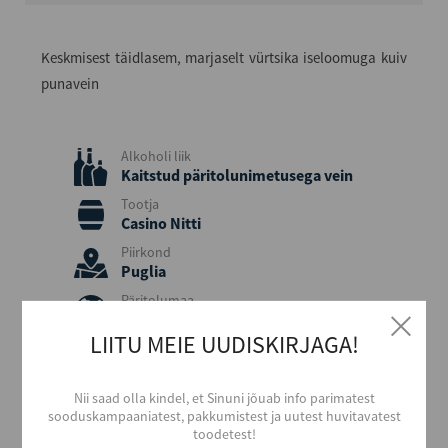
Keskmisest täidlasem, marjaselt vürtsika iseloomuga kuiv
punavein
Alkoholi liik
Kaitstud päritolunimetusega vein
Tootja
Casino Nitti
Piirkond
Puglia
Päritolumaa
Itaalia
LIITU MEIE UUDISKIRJAGA!
Viinamari
Primitivo
Aastakäik
Nii saad olla kindel, et Sinuni jõuab info parimatest
2023
sooduskampaaniatest, pakkumistest ja uutest huvitavatest
toodetest!
Värvus