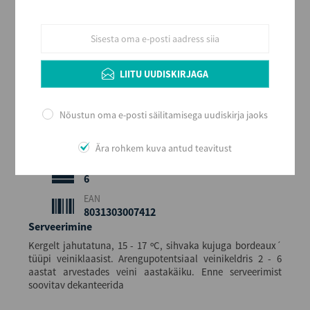
Punane
Stiil
Tugev ja vürtsikas
Maitse
LIITU UUDISKIRJAGA
Kuiv
Alkoholi sisaldus
14
Nõustun oma e-posti säilitamisega uudiskirja jaoks
Maht (L)
0,75
Ära rohkem kuva antud teavitust
Kogus kastis
6
EAN
8031303007412
Serveerimine
Kergelt jahutatuna, 15 - 17 ºC, sihvaka kujuga bordeaux´
tüüpi veiniklaasist. Arengupotentsiaal veinikeldris 2 - 6
aastat arvestades veini aastakäiku. Enne serveerimist
soovitav dekanteerida