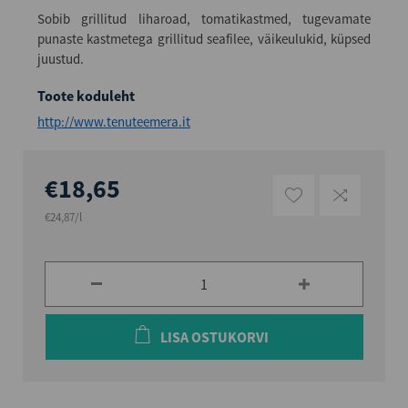
Sobib grillitud liharoad, tomatikastmed, tugevamate
punaste kastmetega grillitud seafilee, väikeulukid, küpsed
juustud.
Toote koduleht
http://www.tenuteemera.it
€18,65
€24,87/l
LISA OSTUKORVI