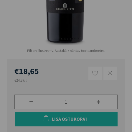
Pilt on illustreeriv. Aastakäik nähtav tooteandmetes.
€18,65
€24,87/l
LISA OSTUKORVI