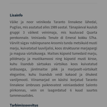
Lisainfo
Väike ja noor veinikoda Taranto linnakese lähedal,
Puglias, mis asutatud alles 1989 aastal. Tänapäeval kuulub
gruppi 3 väikest veinimaja, mis kuuluvad Quarta
perekonnale. Veiniaedu Tenute di Emeral kokku 57ha.
Värvilt sügav rubiinpunane Aroomis tunda metsikuid musti
marju, kuivatatud luuviljalisi, koos struktuurse marjapargi
ja magusa vürtsikusega. Maitses küpseid tumedaid marju,
põldmarju ja mustikamoosi ning küpseid musti kirsse,
kuhu lisandub särtsakas vürtsikus koos kuivatatud
ürdisusega, järelmaitse pikk ja marjaselt-vürtsikalt
elegantne, kuhu lisandub veidi kakaod ja õhukest
vaniljenooti. Viinamarjad on käsitsi korjatud Taranto
linnakese ümbruses paiknevatest veiniaedadest Salento
piirkonnas, vein on laagerdatud 6 kuud suurtes
tammevaatides.
Tarbimissoovitus