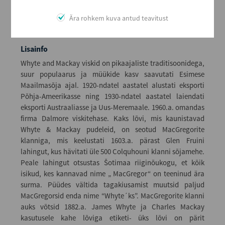
Ära rohkem kuva antud teavitust
Lisainfo
Whyte and Mackay viskid on pikaajaliste traditisoonidega,
suur populaarus ja müükide kasv saavutati Esimese
Maailmasõja ajal. 1920-ndatel aastatel alustati eksporti
Põhja-Ameerikasse ning 1930-ndatel aastatel laiendati
eksporti Austraaliasse ja Uus-Meremaale. 1960.a. omandas
firma Dalmore viskitehase. Kaks lõvi, mis kaunistavad
Whyte & Mackay pudeleid, on seotud MacGregorite
klanniga, mis keelustati 1603.a. pärast Glen Fruini
lahingut, kus hävitati üle 500 Colquhouni klanni sõjamehe.
Peale lahingut otsustas Šotimaa riiginõukogu, et kõik
isikud, kes kannavad nime „ MacGregor“ on teeninud ära
surma. Püüdes vältida tagakiusamist muutsid paljud
MacGregorsid enda nime “Whyte´ks”. MacGregorite klanni
auks võtsid 1882.a. James Whyte ja Charles Mackay
kasutusele kahe lõviga etiketi- üks lõvi on pärit