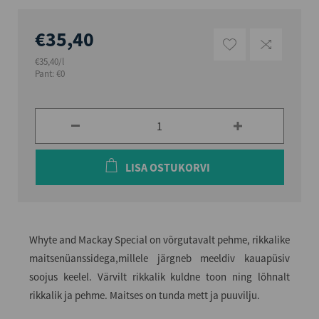
€35,40
€35,40/l
Pant: €0
LISA OSTUKORVI
Whyte and Mackay Special on võrgutavalt pehme, rikkalike
maitsenüanssidega,millele järgneb meeldiv kauapüsiv
soojus keelel. Värvilt rikkalik kuldne toon ning lõhnalt
rikkalik ja pehme. Maitses on tunda mett ja puuvilju.