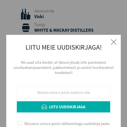
Alkoholi liik
Viski
Tootja
WHYTE & MACKAY DISTILLERS
Piirkond
Scotland
LIITU MEIE UUDISKIRJAGA!
Päritolumaa
Suurbritannia
Nii saad olla kindel, et Sinuni jõuab info parimatest
Alkoholi sisaldus
sooduskampaaniatest, pakkumistest ja uutest huvitavatest
40
toodetest!
Maht (L)
1
Kogus kastis
12
LIITU UUDISKIRJAGA
EAN
5010196065047
Serveerimine
Nõustun oma e-posti säilitamisega uudiskirja jaoks
Serveerida puhtalt, jääga või kokteilides.