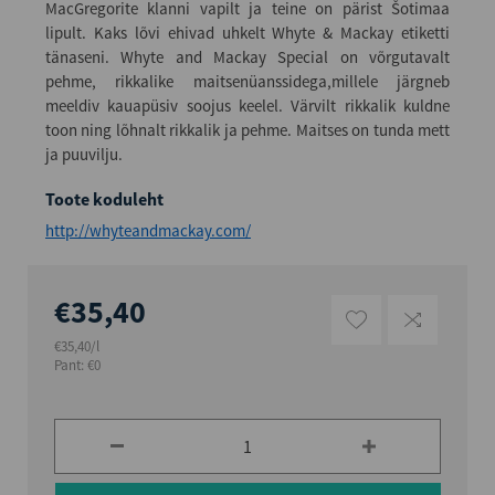
MacGregorite klanni vapilt ja teine on pärist Šotimaa
lipult. Kaks lõvi ehivad uhkelt Whyte & Mackay etiketti
tänaseni. Whyte and Mackay Special on võrgutavalt
pehme, rikkalike maitsenüanssidega,millele järgneb
meeldiv kauapüsiv soojus keelel. Värvilt rikkalik kuldne
toon ning lõhnalt rikkalik ja pehme. Maitses on tunda mett
ja puuvilju.
Toote koduleht
http://whyteandmackay.com/
€35,40
€35,40/l
Pant: €0