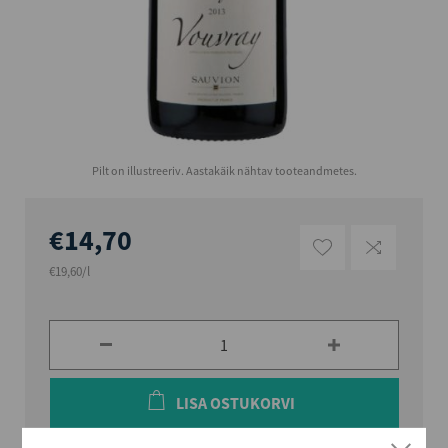
Pilt on illustreeriv. Aastakäik nähtav tooteandmetes.
€14,70
€19,60/l
LISA OSTUKORVI