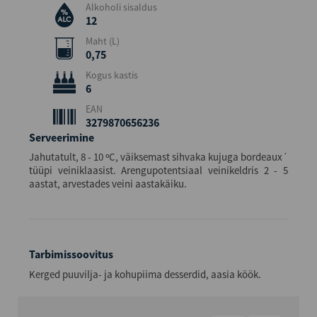
Alkoholi sisaldus
12
Maht (L)
0,75
Kogus kastis
6
EAN
3279870656236
Serveerimine
Jahutatult, 8 - 10 ºC, väiksemast sihvaka kujuga bordeaux´
tüüpi veiniklaasist. Arengupotentsiaal veinikeldris 2 - 5
aastat, arvestades veini aastakäiku.
Tarbimissoovitus
Kerged puuvilja- ja kohupiima desserdid, aasia köök.