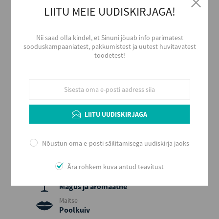
LIITU MEIE UUDISKIRJAGA!
Alkoholi liik
Kaitstud päritolunimetusega vein
Tootja
Nii saad olla kindel, et Sinuni jõuab info parimatest
SAUVION
sooduskampaaniatest, pakkumistest ja uutest huvitavatest
toodetest!
Piirkond
Loire
Päritolumaa
Prantsusmaa
Viinamari
Chenin Blanc
LIITU UUDISKIRJAGA
Aastakäik
2025
Nõustun oma e-posti säilitamisega uudiskirja jaoks
Värvus
Valge
Ära rohkem kuva antud teavitust
Stiil
Magus ja aromaatne
Maitse
Poolkuiv