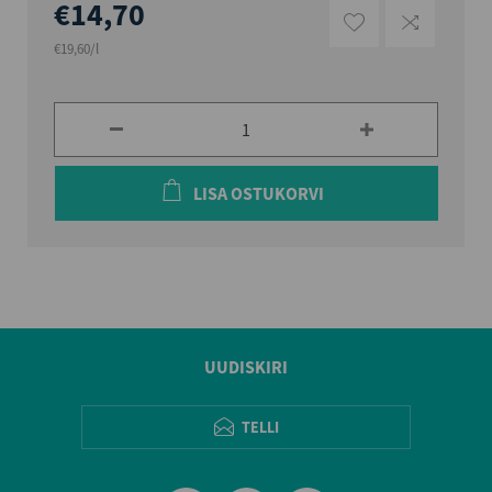
€14,70
€19,60/l
LISA OSTUKORVI
UUDISKIRI
TELLI