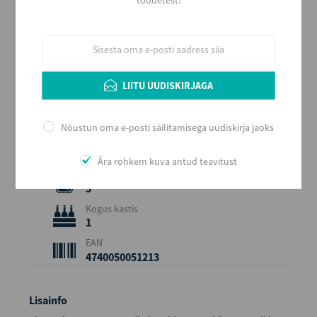
Alkoholi liik
Viin
Tootja
Liviko AS
LIITU UUDISKIRJAGA
Päritolumaa
Eesti
Nõustun oma e-posti säilitamisega uudiskirja jaoks
Alkoholi sisaldus
80
Ära rohkem kuva antud teavitust
Maht (L)
5
Kogus kastis
1
EAN
4740050051213
Lisainfo