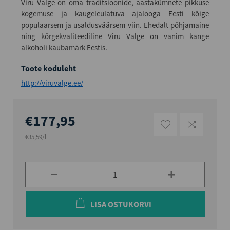
Viru Valge on oma traditsioonide, aastakümnete pikkuse
kogemuse ja kaugeleulatuva ajalooga Eesti kõige
populaarsem ja usaldusväärsem viin. Ehedalt põhjamaine
ning kõrgekvaliteediline Viru Valge on vanim kange
alkoholi kaubamärk Eestis.
Toote koduleht
http://viruvalge.ee/
€177,95
€35,59/l
LISA OSTUKORVI