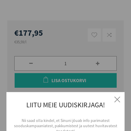
€177,95
€35,59/l
LISA OSTUKORVI
LIITU MEIE UUDISKIRJAGA!
Viru Valge Vägeva 80vol kanguse annavad kokku
kõrgekvaliteediline teraviljapiiritus ja spetsiaalselt
Nii saad olla kindel, et Sinuni jõuab info parimatest
töödeldud vesi.
sooduskampaaniatest, pakkumistest ja uutest huvitavatest
toodetest!