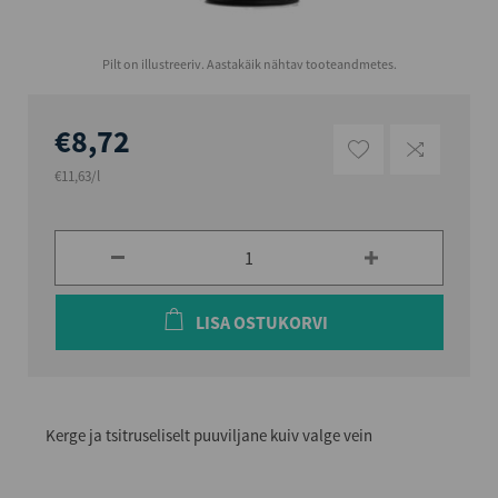
Pilt on illustreeriv. Aastakäik nähtav tooteandmetes.
€8,72
€11,63/l
LISA OSTUKORVI
Kerge ja tsitruseliselt puuviljane kuiv valge vein