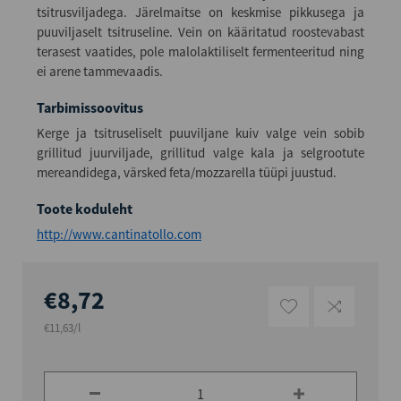
tsitrusviljadega. Järelmaitse on keskmise pikkusega ja
puuviljaselt tsitruseline. Vein on kääritatud roostevabast
terasest vaatides, pole malolaktiliselt fermenteeritud ning
ei arene tammevaadis.
Tarbimissoovitus
Kerge ja tsitruseliselt puuviljane kuiv valge vein sobib
grillitud juurviljade, grillitud valge kala ja selgrootute
mereandidega, värsked feta/mozzarella tüüpi juustud.
Toote koduleht
http://www.cantinatollo.com
€8,72
€11,63/l