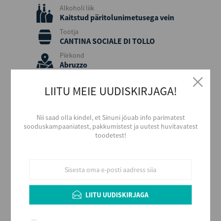
Alkoholi liik
Kaitstud päritolunimetusega vein
Tootja
CANTINA SOCIALE DI TOLLO
Piirkond
Abruzzo
Päritolumaa
LIITU MEIE UUDISKIRJAGA!
Itaalia
Viinamari
Pinot Gris
Nii saad olla kindel, et Sinuni jõuab info parimatest
sooduskampaaniatest, pakkumistest ja uutest huvitavatest
Aastakäik
toodetest!
2025
Värvus
Valge
Maitse
Kuiv
LIITU UUDISKIRJAGA
Alkoholi sisaldus
12