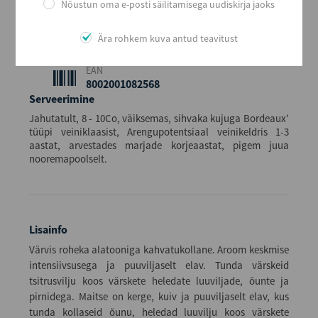
Maht (L)
Nõustun oma e-posti säilitamisega uudiskirja jaoks
0,75
Kogus kastis
Ära rohkem kuva antud teavitust
6
EAN
8002001082568
Serveerimine
Jahutatult, 8 - 10Co, väiksemas, sihvaka kujuga Bordeaux’
tüüpi veiniklaasist, Arengupotentsiaal veinikeldris 1-3
aastat, arvestades marjade korjeaastat, pigem juua
nooremapoolselt.
Lisainfo
Värvis roheka alatooniga kahvatukollane. Aroom keskmise
intensiivsusega ja puuviljaselt elav. Tunda värskeid
tsitrusvilju koos värskete heledate luuviljade, õunte ja
pirnidega. Maitse on kerge, kuiv ja puuviljaselt elav, kus
tunda kollaseid õunu, heledad luuvilju koos värskete