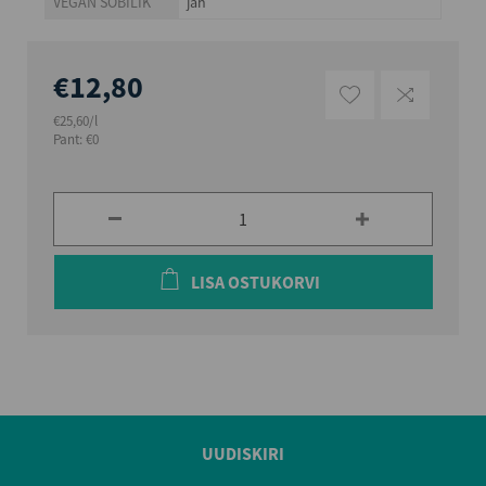
VEGAN SOBILIK
jah
€12,80
€25,60/l
Pant: €0
LISA OSTUKORVI
UUDISKIRI