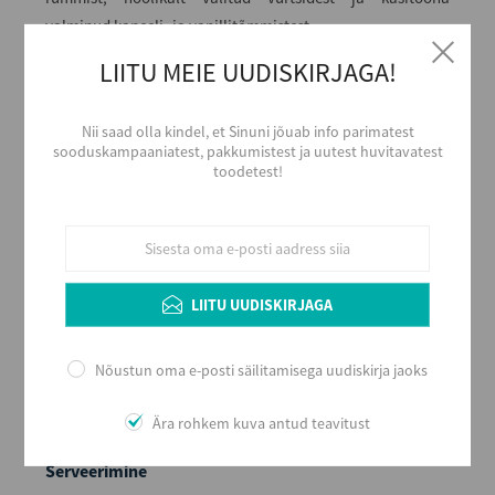
valminud kaneeli- ja vanillitõmmistest.
LIITU MEIE UUDISKIRJAGA!
Alkoholi liik
Liköör
Nii saad olla kindel, et Sinuni jõuab info parimatest
sooduskampaaniatest, pakkumistest ja uutest huvitavatest
Tootja
toodetest!
Liviko AS
Päritolumaa
Eesti
Alkoholi sisaldus
35
LIITU UUDISKIRJAGA
Maht (L)
0,5
Nõustun oma e-posti säilitamisega uudiskirja jaoks
Kogus kastis
12
Ära rohkem kuva antud teavitust
EAN
4740050007586
Serveerimine