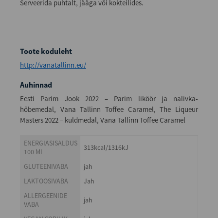
Serveerida puhtalt, jääga või kokteilides.
Toote koduleht
http://vanatallinn.eu/
Auhinnad
Eesti Parim Jook 2022 – Parim liköör ja nalivka-
hõbemedal, Vana Tallinn Toffee Caramel, The Liqueur
Masters 2022 – kuldmedal, Vana Tallinn Toffee Caramel
ENERGIASISALDUS
313kcal/1316kJ
100 ML
GLUTEENIVABA
jah
LAKTOOSIVABA
Jah
ALLERGEENIDE
jah
VABA