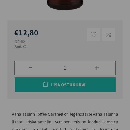
€12,80
€25,60/l
Pant: €0
LISA OSTUKORVI
Vana Tallinn Toffee Caramel on legendaarse Vana Tallinna
likööri iiriskaramelline versioon, mis on loodud Jamaica
rummist, hoolikalt valitud vürtsidest ja käsitööna