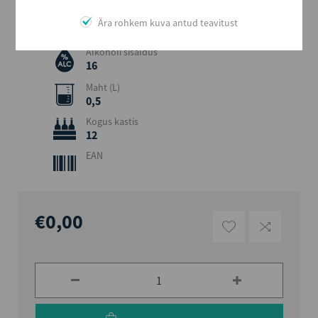
Päritolumaa
Ära rohkem kuva antud teavitust
Eesti
Alkoholi sisaldus
16
Maht (L)
0,5
Kogus kastis
12
EAN
€0,00