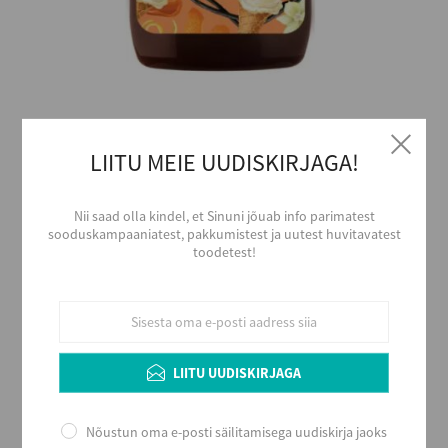
LIITU MEIE UUDISKIRJAGA!
€0,00
Nii saad olla kindel, et Sinuni jõuab info parimatest
sooduskampaaniatest, pakkumistest ja uutest huvitavatest
toodetest!
LISA OSTUKORVI
LIITU UUDISKIRJAGA
Alkoholi liik
Liköör
Tootja
Nõustun oma e-posti säilitamisega uudiskirja jaoks
Liviko AS