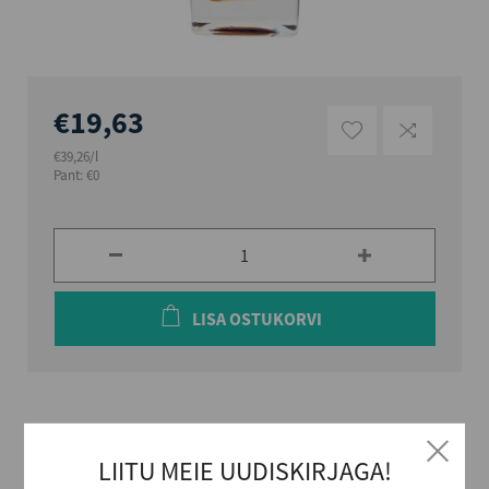
€19,63
€39,26/l
Pant: €0
LISA OSTUKORVI
Eksklusiivne toode, mis on loodud tähistamaks Liviko
liköörimeistrite kuulsusrikast ajalugu ja meisterlikkust.
LIITU MEIE UUDISKIRJAGA!