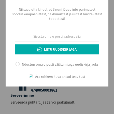
Nii saad olla kindel, et Sinuni jõuab info parimatest
Alkoholi liik
sooduskampaaniatest, pakkumistest ja uutest huvitavatest
Liköör
toodetest!
Tootja
Liviko AS
Päritolumaa
Eesti
Alkoholi sisaldus
LIITU UUDISKIRJAGA
40
Maht (L)
Nõustun oma e-posti säilitamisega uudiskirja jaoks
0,5
Kogus kastis
Ära rohkem kuva antud teavitust
6
EAN
4740050003861
Serveerimine
Serveerida puhtalt, jääga või jääkülmalt.