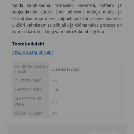
tunda vanillikauna, tsitruseid, karamelli, toffee’d ja
soojendavaid vürtse. Oma põnevalt mõrkja maitse ja
eksootilise aroomi eest võlgneb jook tänu kaneelikoorele.
Likööri valmistamise põhjalik ja töömahukas protsess on
suuresti käsitöö. Joogi valmimiseks kulub ligi kuu.
Toote koduleht
http://vanatallinn.eu/
ENERGIASISALDUS
389kcal/1632kJ
100 ML
GLUTEENIVABA
jah
LAKTOOSIVABA
Jah
ALLERGEENIDE
jah
VABA
VEGAN SOBILIK
jah