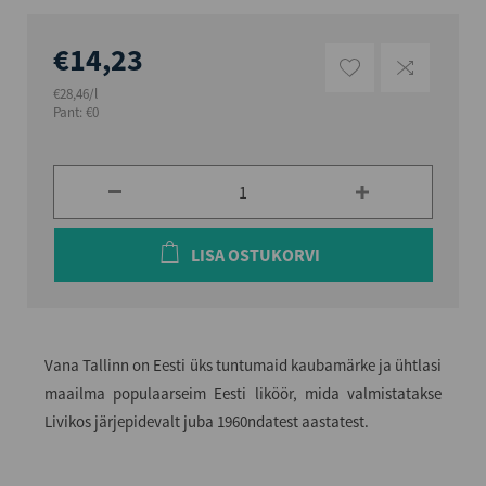
€14,23
€28,46/l
Pant: €0
LISA OSTUKORVI
Vana Tallinn on Eesti üks tuntumaid kaubamärke ja ühtlasi
maailma populaarseim Eesti liköör, mida valmistatakse
Livikos järjepidevalt juba 1960ndatest aastatest.