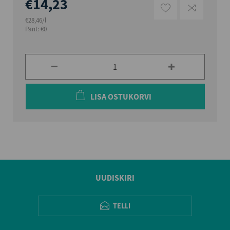
€14,23
€28,46/l
Pant: €0
LISA OSTUKORVI
UUDISKIRI
TELLI