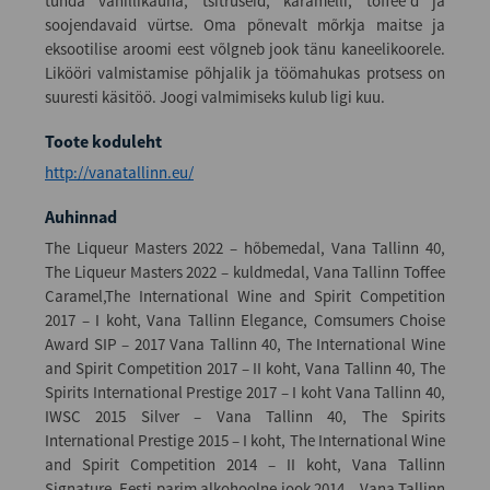
tunda vanillikauna, tsitruseid, karamelli, toffee’d ja
soojendavaid vürtse. Oma põnevalt mõrkja maitse ja
eksootilise aroomi eest võlgneb jook tänu kaneelikoorele.
Likööri valmistamise põhjalik ja töömahukas protsess on
suuresti käsitöö. Joogi valmimiseks kulub ligi kuu.
Toote koduleht
http://vanatallinn.eu/
Auhinnad
The Liqueur Masters 2022 – hõbemedal, Vana Tallinn 40,
The Liqueur Masters 2022 – kuldmedal, Vana Tallinn Toffee
Caramel,The International Wine and Spirit Competition
2017 – I koht, Vana Tallinn Elegance, Comsumers Choise
Award SIP – 2017 Vana Tallinn 40, The International Wine
and Spirit Competition 2017 – II koht, Vana Tallinn 40, The
Spirits International Prestige 2017 – I koht Vana Tallinn 40,
IWSC 2015 Silver – Vana Tallinn 40, The Spirits
International Prestige 2015 – I koht, The International Wine
and Spirit Competition 2014 – II koht, Vana Tallinn
Signature, Eesti parim alkohoolne jook 2014 – Vana Tallinn