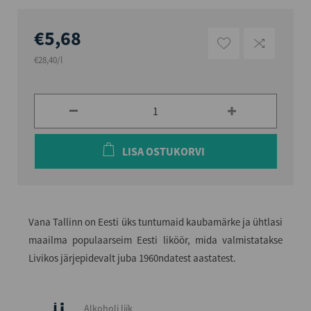
€5,68
€28,40/l
LISA OSTUKORVI
Vana Tallinn on Eesti üks tuntumaid kaubamärke ja ühtlasi
maailma populaarseim Eesti liköör, mida valmistatakse
Livikos järjepidevalt juba 1960ndatest aastatest.
Alkoholi liik