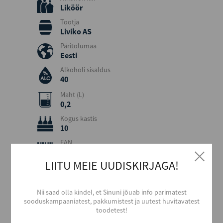
Liköör
Tootja
Liviko AS
Päritolumaa
Eesti
Alkoholi sisaldus
40
Maht (L)
0,2
Kogus kastis
10
EAN
4740050003878
LIITU MEIE UUDISKIRJAGA!
Serveerimine
Serveerida puhtalt või jääga. Sobib kokteilidesse ja
dessertidesse.
Nii saad olla kindel, et Sinuni jõuab info parimatest
sooduskampaaniatest, pakkumistest ja uutest huvitavatest
toodetest!