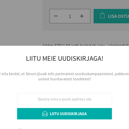
LISA OST
Sõõm STELLAR vett kustutab janu, värskendab 
ehedaks.
LIITU MEIE UUDISKIRJAGA!
d olla kindel, et Sinuni jõuab info parimatest sooduskampaaniatest, pakkumi
Tootja
uutest huvitavatest toodetest!
VÄRSKA ORIGINAAL AS
Päritolumaa
Eesti
Maht (L)
0,33
LIITU UUDISKIRJAGA
Lisainfo