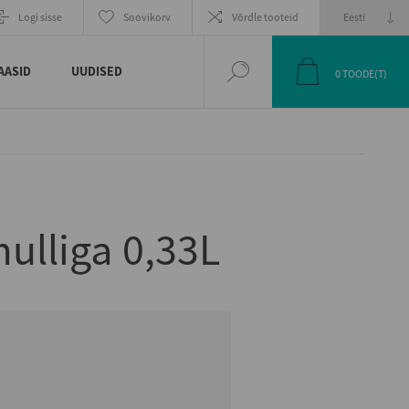
EELMINE
JÄRGMINE
Logi sisse
Soovikorv
Võrdle tooteid
TOODE
TOODE
AASID
UUDISED
0
TOODE(T)
ulliga 0,33L