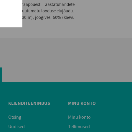
lt Setomaa maapõuest – aastatuhandete
Lõuna-Eesti puutumatu looduse elujõudu.
vu sügavus 130 m), joogivesi 50% (kaevu
KLIENDITEENINDUS
MINU KONTO
Otsing
Minu konto
Uudised
Tellimused