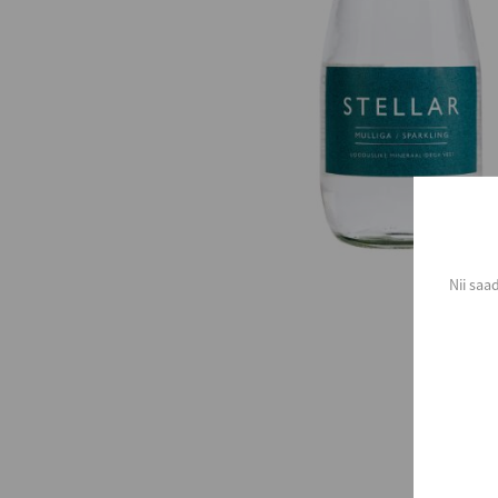
Nii saa