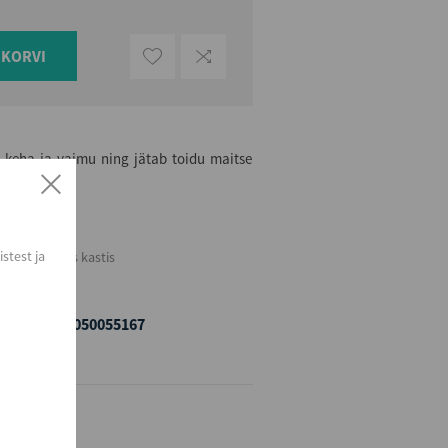
UKORVI
keha ja vaimu ning jätab toidu maitse
stest ja
Kogus kastis
20
EAN
4740050055167