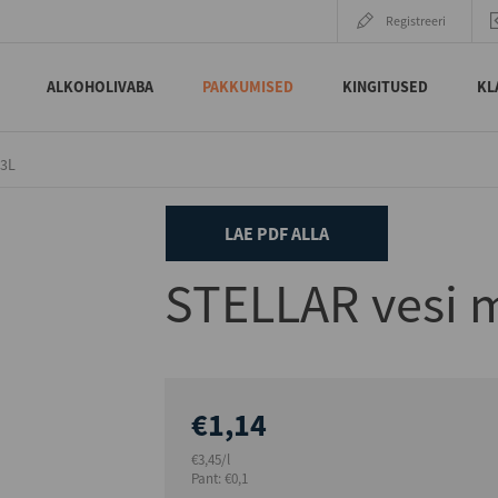
Registreeri
ALKOHOLIVABA
PAKKUMISED
KINGITUSED
KL
33L
LAE PDF ALLA
STELLAR vesi m
€1,14
€3,45/l
Pant: €0,1