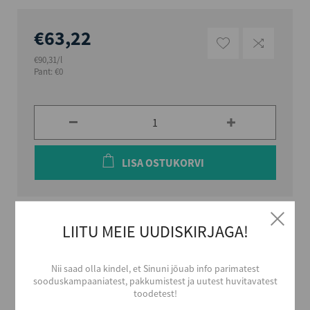
€63,22
€90,31/l
Pant: €0
LISA OSTUKORVI
LIITU MEIE UUDISKIRJAGA!
St-Germain liköör on valmistatud värsketest käsitsi
korjatud leedripuu õitest, millest tehakse luksususlik jook
salajasi prantsuse tehnikaid kasutades.
Nii saad olla kindel, et Sinuni jõuab info parimatest
sooduskampaaniatest, pakkumistest ja uutest huvitavatest
toodetest!