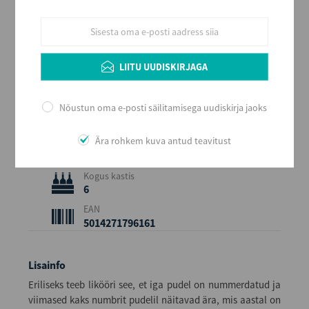
Alkoholi liik
Liköör
Tootja
Maison St.Germain
LIITU UUDISKIRJAGA
Päritolumaa
Prantsusmaa
Nõustun oma e-posti säilitamisega uudiskirja jaoks
Alkoholi sisaldus
20
Ära rohkem kuva antud teavitust
Maht (L)
0,7
Kogus kastis
6
EAN
5014271796161
Lisainfo
Eriliseks teeb likööri see, et iga pudel on nummerdatud ja
viimased kaks numbrit pudelil näitavad ära, mis aastal on