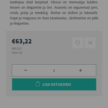
leedripuu õied korjatud. Värvus on merevaigu kuldne.
Aroom on elegantne ja õrn. Aroomis on segunenud pirn,
virsik, greip ja meekärg. Maitse on siidine ja luksuslik.
Hape ja magusus on heas tasakaalus. Järelmaitse on pikk
ja elegantne.
€63,22
€90,31/l
Pant: €0
LISA OSTUKORVI