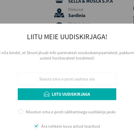
SELLA & MOSCA S.P.A
Piirkond
Sardinia
Päritolumaa
Itaalia
LIITU MEIE UUDISKIRJAGA!
Viinamari
Vermentino
d olla kindel, et Sinuni jõuab info parimatest sooduskampaaniatest, pakkumi
Aastakäik
uutest huvitavatest toodetest!
2023
Värvus
Valge
Serveerimine
Jahutatult, 6 - 8 ºC, väiksemast sihvaka k
Arengupotentsiaal veinikeldris kuni 3 aastat
LIITU UUDISKIRJAGA
võimalikult noorelt.
Nõustun oma e-posti säilitamisega uudiskirja jaoks
Ära rohkem kuva antud teavitust
Lisainfo