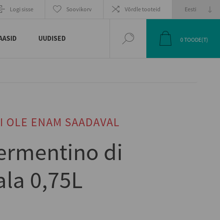
Logi sisse
Soovikorv
Võrdle tooteid
AASID
UUDISED
0
TOODE(T)
I OLE ENAM SAADAVAL
ermentino di
la 0,75L