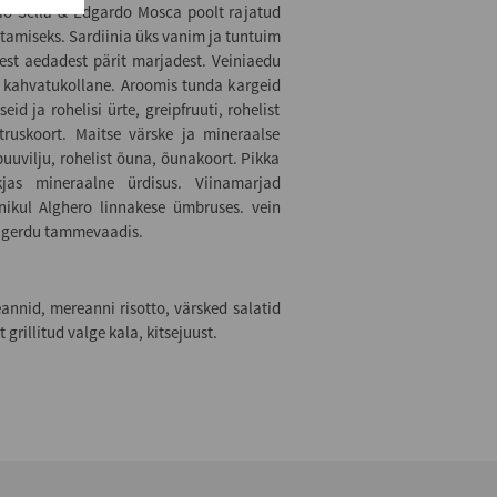
io Sella & Edgardo Mosca poolt rajatud
retamiseks. Sardiinia üks vanim ja tuntuim
kest aedadest pärit marjadest. Veiniaedu
a kahvatukollane. Aroomis tunda kargeid
eid ja rohelisi ürte, greipfruuti, rohelist
ruskoort. Maitse värske ja mineraalse
uuvilju, rohelist õuna, õunakoort. Pikka
rkjas mineraalne ürdisus. Viinamarjad
ikul Alghero linnakese ümbruses. vein
laagerdu tammevaadis.
annid, mereanni risotto, värsked salatid
 grillitud valge kala, kitsejuust.