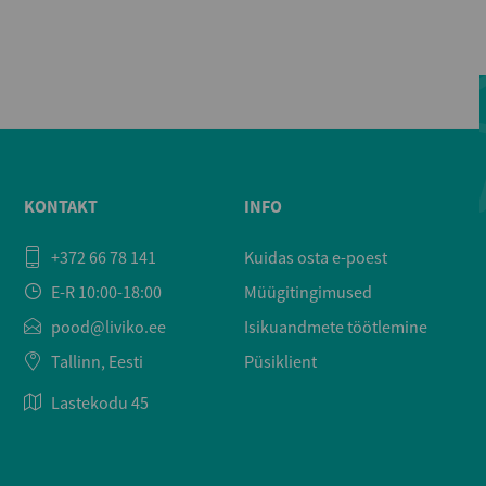
KONTAKT
INFO
+372 66 78 141
Kuidas osta e-poest
E-R 10:00-18:00
Müügitingimused
pood@liviko.ee
Isikuandmete töötlemine
Tallinn, Eesti
Püsiklient
Lastekodu 45