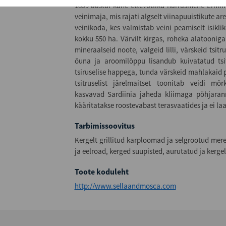
1899 aastal kahe ettevõtliku härrasmehe Ermin
veinimaja, mis rajati algselt viinapuuistikute a
veinikoda, kes valmistab veini peamiselt isikli
kokku 550 ha. Värvilt kirgas, roheka alatoonig
mineraalseid noote, valgeid lilli, värskeid tsitrus
õuna ja aroomilõppu lisandub kuivatatud tsit
tsiruselise happega, tunda värskeid mahlakaid p
tsitruselist järelmaitset toonitab veidi mõ
kasvavad Sardiinia jaheda kliimaga põhjarann
kääritatakse roostevabast terasvaatides ja ei 
Tarbimissoovitus
Kergelt grillitud karploomad ja selgrootud mere
ja eelroad, kerged suupisted, aurutatud ja kergelt
Toote koduleht
http://www.sellaandmosca.com