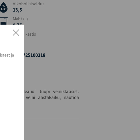
Alkoholi sisaldus
13,5
Maht (L)
0,75
Kogus kastis
6
EAN
8006725100218
stest ja
ujuga bordeaux´ tüüpi veiniklaasist.
, arvestades veini aastakäiku, nautida