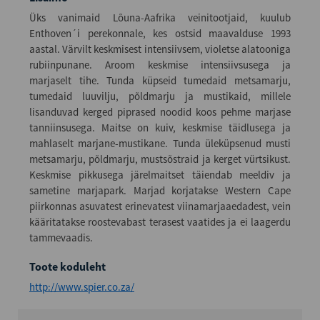
Üks vanimaid Lõuna-Aafrika veinitootjaid, kuulub
Enthoven´i perekonnale, kes ostsid maavalduse 1993
aastal. Värvilt keskmisest intensiivsem, violetse alatooniga
rubiinpunane. Aroom keskmise intensiivsusega ja
marjaselt tihe. Tunda küpseid tumedaid metsamarju,
tumedaid luuvilju, põldmarju ja mustikaid, millele
lisanduvad kerged piprased noodid koos pehme marjase
tanniinsusega. Maitse on kuiv, keskmise täidlusega ja
mahlaselt marjane-mustikane. Tunda üleküpsenud musti
metsamarju, põldmarju, mustsõstraid ja kerget vürtsikust.
Keskmise pikkusega järelmaitset täiendab meeldiv ja
sametine marjapark. Marjad korjatakse Western Cape
piirkonnas asuvatest erinevatest viinamarjaaedadest, vein
kääritatakse roostevabast terasest vaatides ja ei laagerdu
tammevaadis.
Toote koduleht
http://www.spier.co.za/