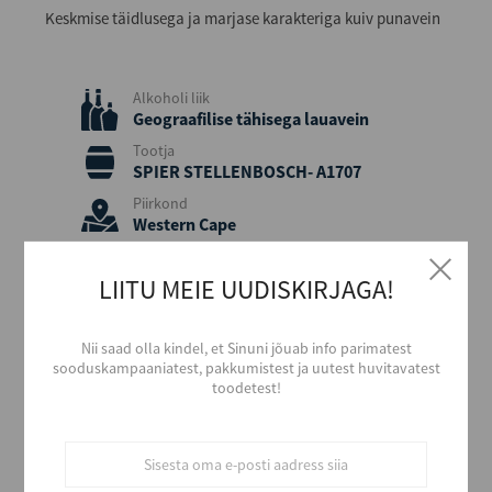
Keskmise täidlusega ja marjase karakteriga kuiv punavein
Alkoholi liik
Geograafilise tähisega lauavein
Tootja
SPIER STELLENBOSCH- A1707
Piirkond
Western Cape
Päritolumaa
Lõuna-Aafrika
LIITU MEIE UUDISKIRJAGA!
Viinamari
Shiraz, Pinotage
Nii saad olla kindel, et Sinuni jõuab info parimatest
Aastakäik
sooduskampaaniatest, pakkumistest ja uutest huvitavatest
2020
toodetest!
Värvus
Punane
Stiil
Tugev ja vürtsikas