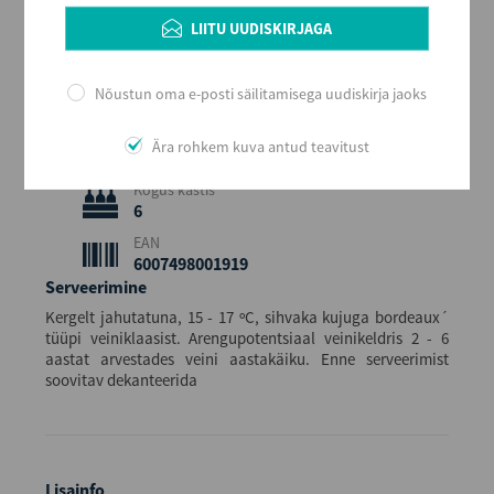
LIITU UUDISKIRJAGA
Maitse
Kuiv
Alkoholi sisaldus
Nõustun oma e-posti säilitamisega uudiskirja jaoks
14
Maht (L)
Ära rohkem kuva antud teavitust
0,75
Kogus kastis
6
EAN
6007498001919
Serveerimine
Kergelt jahutatuna, 15 - 17 ºC, sihvaka kujuga bordeaux´
tüüpi veiniklaasist. Arengupotentsiaal veinikeldris 2 - 6
aastat arvestades veini aastakäiku. Enne serveerimist
soovitav dekanteerida
Lisainfo