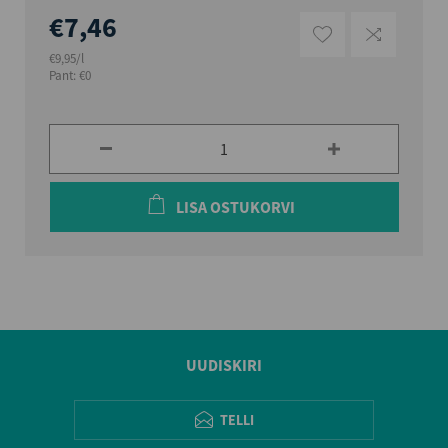
€7,46
€9,95/l
Pant: €0
LISA OSTUKORVI
UUDISKIRI
TELLI