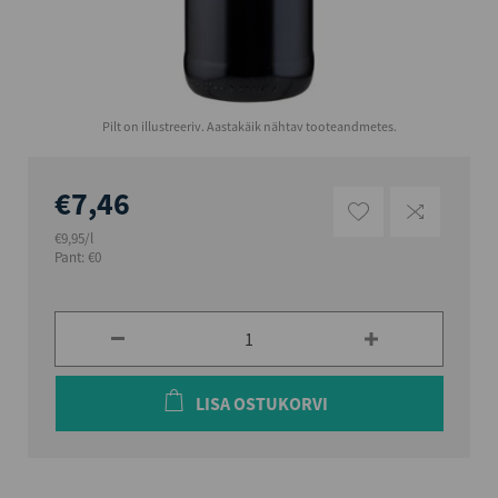
Pilt on illustreeriv. Aastakäik nähtav tooteandmetes.
€7,46
€9,95/l
Pant: €0
LISA OSTUKORVI