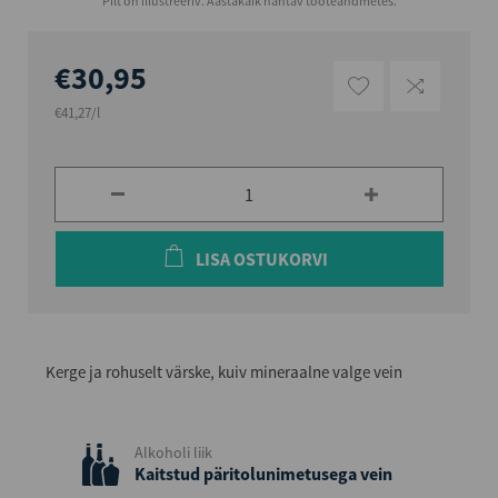
Pilt on illustreeriv. Aastakäik nähtav tooteandmetes.
€30,95
€41,27/l
LISA OSTUKORVI
Kerge ja rohuselt värske, kuiv mineraalne valge vein
Alkoholi liik
Kaitstud päritolunimetusega vein