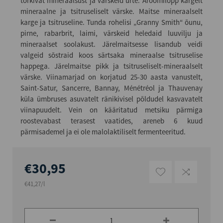
torkivat mineraalsust ja värskeid ürte. Aroomilõpp kargelt
mineraalne ja tsitruseliselt värske. Maitse mineraalselt
karge ja tsitruseline. Tunda rohelisi „Granny Smith“ õunu,
pirne, rabarbrit, laimi, värskeid heledaid luuvilju ja
mineraalset soolakust. Järelmaitsesse lisandub veidi
valgeid sõstraid koos särtsaka mineraalse tsitruselise
happega. Järelmaitse pikk ja tsitruseliselt-mineraalselt
värske. Viinamarjad on korjatud 25-30 aasta vanustelt,
Saint-Satur, Sancerre, Bannay, Ménétréol ja Thauvenay
küla ümbruses asuvatelt ränikivisel põldudel kasvavatelt
viinapuudelt. Vein on kääritatud metsiku pärmiga
roostevabast terasest vaatides, areneb 6 kuud
pärmisademel ja ei ole malolaktiliselt fermenteeritud.
€30,95
€41,27/l