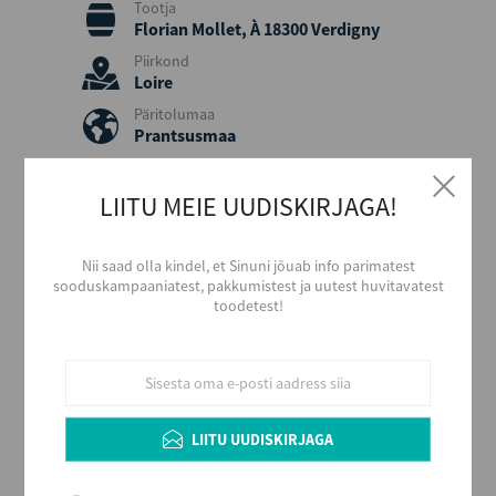
Tootja
Florian Mollet, À 18300 Verdigny
Piirkond
Loire
Päritolumaa
Prantsusmaa
Aastakäik
2025
LIITU MEIE UUDISKIRJAGA!
Värvus
Valge
Nii saad olla kindel, et Sinuni jõuab info parimatest
Stiil
sooduskampaaniatest, pakkumistest ja uutest huvitavatest
Kerge ja värske
toodetest!
Maitse
Kuiv
Alkoholi sisaldus
13
Maht (L)
LIITU UUDISKIRJAGA
0,75
Kogus kastis