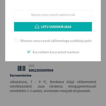
Roosa
Stiil
Kerge ja värske
Maitse
Kuiv
LIITU UUDISKIRJAGA
Alkoholi sisaldus
12,5
Nõustun oma e-posti säilitamisega uudiskirja jaoks
Maht (L)
0,75
Ära rohkem kuva antud teavitust
Kogus kastis
6
EAN
8002305009964
Serveerimine
Jahutatuna, 7 – 9 ºC, Bordeaux tüüpi väiksematest
veiniklaasidest. Juua värskena. Arengupotentsiaali
veinikeldris 1-3 aastat, arvestades marjade korjeaastat.