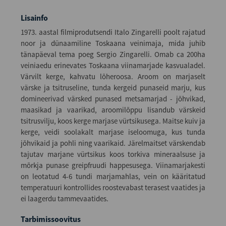
Lisainfo
1973. aastal filmiprodutsendi Italo Zingarelli poolt rajatud
noor ja dünaamiline Toskaana veinimaja, mida juhib
tänapäeval tema poeg Sergio Zingarelli. Omab ca 200ha
veiniaedu erinevates Toskaana viinamarjade kasvualadel.
Värvilt kerge, kahvatu lõheroosa. Aroom on marjaselt
värske ja tsitruseline, tunda kergeid punaseid marju, kus
domineerivad värsked punased metsamarjad - jõhvikad,
maasikad ja vaarikad, aroomilõppu lisandub värskeid
tsitrusvilju, koos kerge marjase vürtsikusega. Maitse kuiv ja
kerge, veidi soolakalt marjase iseloomuga, kus tunda
jõhvikaid ja pohli ning vaarikaid. Järelmaitset värskendab
tajutav marjane vürtsikus koos torkiva mineraalsuse ja
mõrkja punase greipfruudi happesusega. Viinamarjakesti
on leotatud 4-6 tundi marjamahlas, vein on kääritatud
temperatuuri kontrollides roostevabast terasest vaatides ja
ei laagerdu tammevaatides.
Tarbimissoovitus