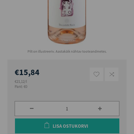
Pilt on illustreeriv. Aastakäik nähtav tooteandmetes.
€15,84
€21,12/l
Pant: €0
LISA OSTUKORVI