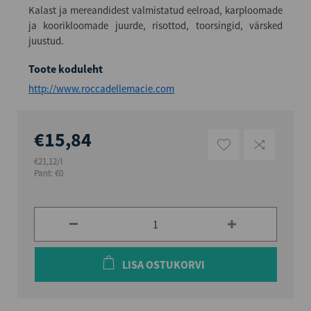
Kalast ja mereandidest valmistatud eelroad, karploomade
ja koorikloomade juurde, risottod, toorsingid, värsked
juustud.
Toote koduleht
http://www.roccadellemacie.com
€15,84
€21,12/l
Pant: €0
LISA OSTUKORVI