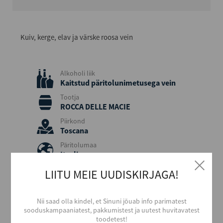
Kuiv, kerge, elav ja värske roosa vein
Alkoholi liik
Kaitstud päritolunimetusega vein
Tootja
ROCCA DELLE MACIE
Piirkond
Toscana
Päritolumaa
Itaalia
Viinamari
LIITU MEIE UUDISKIRJAGA!
Sangiovese
Aastakäik
Nii saad olla kindel, et Sinuni jõuab info parimatest
2023
sooduskampaaniatest, pakkumistest ja uutest huvitavatest
Värvus
toodetest!