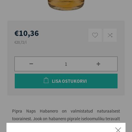
€10,36
€20,72/l
LISA OSTUKORVI
Pipra Naps Habanero on valmistatud naturaalsest
toorainest. Jook on habanero piprale iseloomuliku teravalt
vürtsika aroomi ja maitsega.