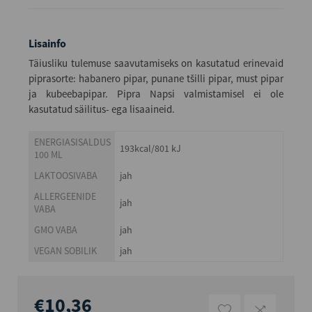
Lisainfo
Täiusliku tulemuse saavutamiseks on kasutatud erinevaid
piprasorte: habanero pipar, punane tšilli pipar, must pipar
ja kubeebapipar. Pipra Napsi valmistamisel ei ole
kasutatud säilitus- ega lisaaineid.
ENERGIASISALDUS
193kcal/801 kJ
100 ML
LAKTOOSIVABA
jah
ALLERGEENIDE
jah
VABA
GMO VABA
jah
VEGAN SOBILIK
jah
€10,36