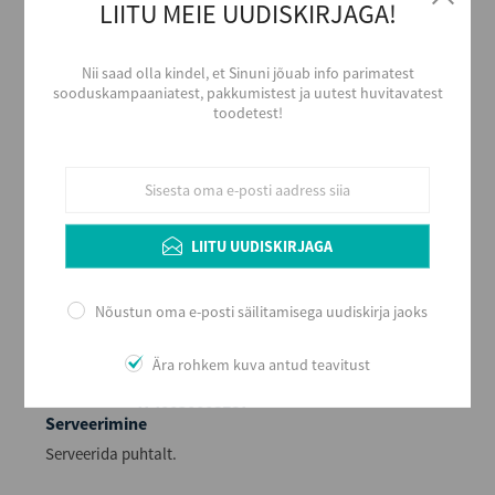
LIITU MEIE UUDISKIRJAGA!
Alkoholi liik
Nii saad olla kindel, et Sinuni jõuab info parimatest
Muu piiritusjook
sooduskampaaniatest, pakkumistest ja uutest huvitavatest
Tootja
toodetest!
Liviko AS
Päritolumaa
Eesti
Alkoholi sisaldus
35
LIITU UUDISKIRJAGA
Maht (L)
0,5
Nõustun oma e-posti säilitamisega uudiskirja jaoks
Kogus kastis
12
Ära rohkem kuva antud teavitust
EAN
4740050008187
Serveerimine
Serveerida puhtalt.