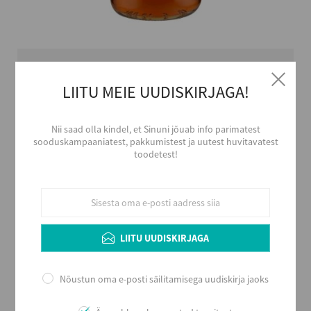
€30,03
LIITU MEIE UUDISKIRJAGA!
€30,03/l
Nii saad olla kindel, et Sinuni jõuab info parimatest
sooduskampaaniatest, pakkumistest ja uutest huvitavatest
toodetest!
LISA OSTUKORVI
LIITU UUDISKIRJAGA
Tootja
M&R S.p.A.
Päritolumaa
Nõustun oma e-posti säilitamisega uudiskirja jaoks
Itaalia
Alkoholi sisaldus