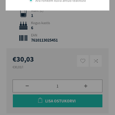
Ära rohkem kuva antud teavitust
32,5
Maht (L)
1
Kogus kastis
6
EAN
7610113025451
€30,03
€30,03/l
LISA OSTUKORVI